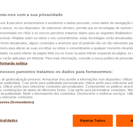
mo-nos com a sua privacidade
ssos
3
parceiros armazenamos e acedemos a dados pessoais, como dados de navegação 
es únicos, no seu dispositivo. Se selecionar «Aceito», permite que as tecnologias de rastrei
apresentadas em «Nós e os nossos parceiros tratamos dados para as seguintes finalidades».
lecionar «Rejeitar tudo» ou retirar o seu consentimento, estas tecnologias serão desativadas
 forem desativados, alguns conteúdos e anúncios que vê poderão não ser tão relevantes par
.06.2026
e menu para alterar as suas escolhas ou retirar o consentimento a qualquer momento clicando
 da pele: Tudo
idades na parte inferior da página Web (ou no ícone na parte inferior esquerda da página, se a
s serão aplicadas em Website. Para mais informação, consulte a nossa política de privacida
nformação jurídica
e alertar
 nossos parceiros tratamos os dados para fornecermos:
s de geolocalização precisos. Armazenar e/ou aceder a informações num dispositivo. Utilizar
ar publicidade. Criar perfis para publicidade personalizada. Utilizar perfis para selecionar pub
a. Utilizar perfis para selecionar conteúdos personalizados. Compreender os públicos atrav
ou combinações de dados de diferentes fontes. Criar perfis para personalizar conteúdos. Med
a publicidade. Medir o desempenho dos conteúdos. Desenvolver e melhorar serviços. Utili
a selecionar conteúdos.
rceiros (fornecedores)
rtar
finalidades
Rejeitar Todos
A