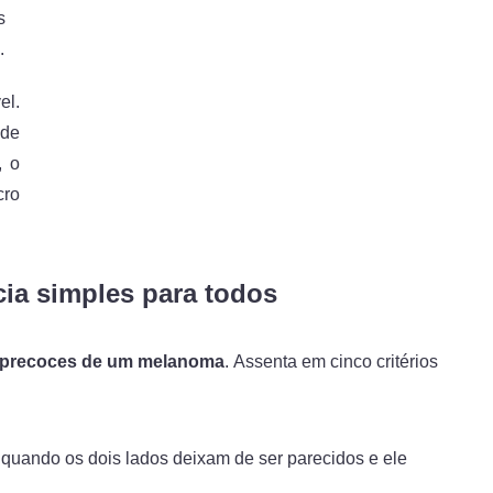
s
.
el.
de
, o
cro
ia simples para todos
is precoces de um melanoma
. Assenta em cinco critérios
 quando os dois lados deixam de ser parecidos e ele