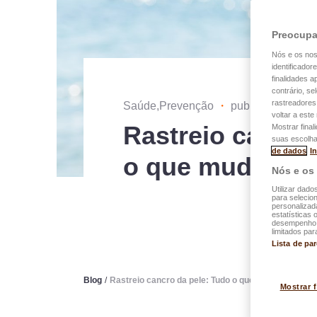
Preocupa
Nós e os no
identificador
finalidades 
contrário, se
rastreadores
Saúde,Prevenção
・
publicado no 25
voltar a est
Rastreio cancro
Mostrar final
suas escolha
de dados
I
o que mudar dev
Nós e os
Utilizar dado
para selecion
personalizad
estatísticas 
desempenho d
limitados par
Lista de pa
Blog
/
Rastreio cancro da pele: Tudo o que mudar deve ale
Mostrar 