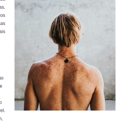
as.
 os
mas
ais
ão
le
o
el.
m,