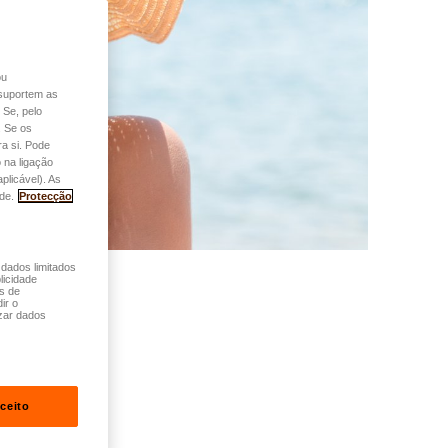
ou
o suportem as
 Se, pelo
. Se os
a si. Pode
 na ligação
plicável). As
de.
Protecção
 dados limitados
licidade
és de
ir o
zar dados
ceito