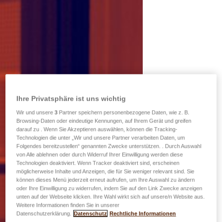
Ihre Privatsphäre ist uns wichtig
Wir und unsere
3
Partner speichern personenbezogene Daten, wie z. B.
Browsing-Daten oder eindeutige Kennungen, auf Ihrem Gerät und greifen
darauf zu . Wenn Sie Akzeptieren auswählen, können die Tracking-
Technologien die unter „Wir und unsere Partner verarbeiten Daten, um
Folgendes bereitzustellen“ genannten Zwecke unterstützen. . Durch Auswahl
von Alle ablehnen oder durch Widerruf Ihrer Einwilligung werden diese
Technologien deaktiviert. Wenn Tracker deaktiviert sind, erscheinen
möglicherweise Inhalte und Anzeigen, die für Sie weniger relevant sind. Sie
können dieses Menü jederzeit erneut aufrufen, um Ihre Auswahl zu ändern
oder Ihre Einwilligung zu widerrufen, indem Sie auf den Link Zwecke anzeigen
unten auf der Webseite klicken. Ihre Wahl wirkt sich auf unsere/n Website aus.
Weitere Informationen finden Sie in unserer
Datenschutzerklärung.
Datenschutz
Rechtliche Informationen