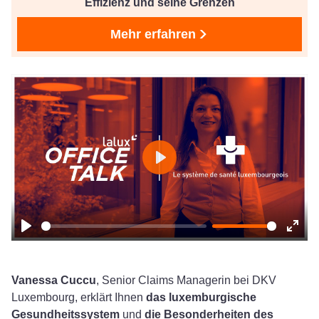
Effizienz und seine Grenzen
Mehr erfahren
Play
Play
Ente
fulls
Vanessa Cuccu
, Senior Claims Managerin bei DKV
Luxembourg, erklärt Ihnen
das luxemburgische
Gesundheitssystem
und
die Besonderheiten des