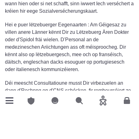
wann hien oder si net schafft, sinn iwwert Iech verséchert a
kréien hir eege Sozialversécherungskaart.
Hei e puer lëtzebuerger Eegenaarten : Am Géigesaz zu
villen anere Länner kënnt Dir zu Lëtzebuerg Ären Dokter
oder d'Spidol fräi wielen. D'Personal an de
medezineschen Ariichtungen ass oft méisproocheg. Dir
kënnt also op lëtzebuergesch, mee och op franséisch,
däitsch, engleschan dacks esouguer op portugiesesch
oder italienesch kommunizéieren.
Déi meescht Consultatioune musst Dir virbezuelen an
dann d'Rechnng op d'CNS schécken, fir rembourséiert ze
ginn. Fir Analysen am Labo, Medikamenter, Kinéa
Privatclienten
Privatclienten
Sichen
Accessibilitéit
Espac
verschidde medezinesch Consultatiounen, gëllt den
Tiers
payant
. An dëse Fäll musst Dir just dat bezuelen, wat net
vun der CNS iwwerholl gëtt. Als Frontalier sidd Dir iwwer
d'CNS verséchert fir Traitementer zu Lëtzebuerg, an iwwer
d'Krankekeess an dem Land, an deem Dir wunnt, fir déi