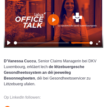
Play
Play
Ente
fulls
D'Vanessa Cuccu
, Senior Claims Managerin bei DKV
Luxembourg, erkläert Iech
de lëtzebuergesche
Gesondheetssystem an déi jeeweileg
Besonnegheeten
, déi bei Gesondheetsservicer zu
Lëtzebuerg ufalen.
Op LinkedIn followen: