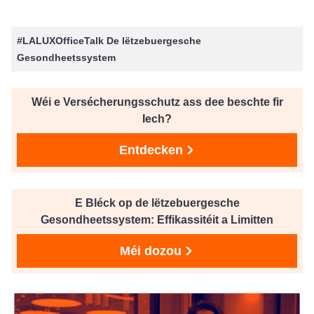
#LALUXOfficeTalk De lëtzebuergesche
Gesondheetssystem
Wéi e Versécherungsschutz ass dee beschte fir
Iech?
Entdecken
E Bléck op de lëtzebuergesche
Gesondheetssystem: Effikassitéit a Limitten
Méi dozou