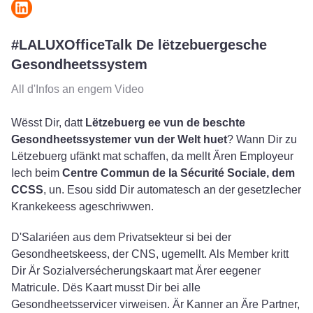
#LALUXOfficeTalk De lëtzebuergesche
Gesondheetssystem
All d'Infos an engem Video
Wësst Dir, datt
Lëtzebuerg ee vun de beschte
Gesondheetssystemer vun der Welt huet
? Wann Dir zu
Lëtzebuerg ufänkt mat schaffen, da mellt Ären Employeur
Iech beim
Centre Commun de la Sécurité Sociale, dem
CCSS
, un. Esou sidd Dir automatesch an der gesetzlecher
Krankekeess ageschriwwen.
D'Salariéen aus dem Privatsekteur si bei der
Gesondheetskeess, der CNS, ugemellt. Als Member kritt
Dir Är Sozialversécherungskaart mat Ärer eegener
Matricule. Dës Kaart musst Dir bei alle
Gesondheetsservicer virweisen. Är Kanner an Äre Partner,