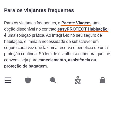
Para os viajantes frequentes
Para os viajantes frequentes, o
Pacote Viagem
, uma
opção disponível no contrato
easyPROTECT Habitação
,
é uma solução prática. Ao integrá-lo no seu seguro de
habitação, elimina a necessidade de subscrever um
seguro cada vez que faz uma reserva e beneficia de uma
proteção contínua. Só tem de escolher a cobertura que lhe
convém, seja para
cancelamento, assistência ou
proteção de bagagem.
Particulares
Pesquisar
Acessibilidade
Espace
Garantir uma proteção adequada em
viagem
Em conclusão, subscrever um seguro de saúde
complementar antes de partir de férias é uma decisão