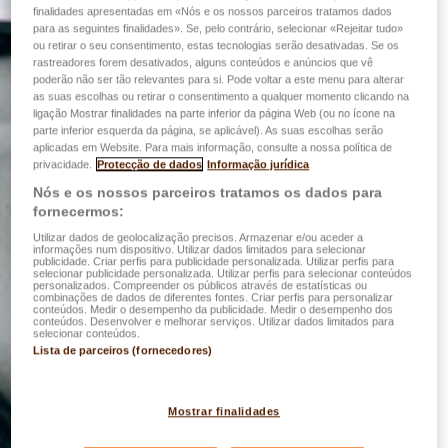
finalidades apresentadas em «Nós e os nossos parceiros tratamos dados
para as seguintes finalidades». Se, pelo contrário, selecionar «Rejeitar tudo»
ou retirar o seu consentimento, estas tecnologias serão desativadas. Se os
rastreadores forem desativados, alguns conteúdos e anúncios que vê
poderão não ser tão relevantes para si. Pode voltar a este menu para alterar
as suas escolhas ou retirar o consentimento a qualquer momento clicando na
ligação Mostrar finalidades na parte inferior da página Web (ou no ícone na
parte inferior esquerda da página, se aplicável). As suas escolhas serão
aplicadas em Website. Para mais informação, consulte a nossa política de
privacidade.
Protecção de dados
Informação jurídica
Nós e os nossos parceiros tratamos os dados para
fornecermos:
Utilizar dados de geolocalização precisos. Armazenar e/ou aceder a
informações num dispositivo. Utilizar dados limitados para selecionar
publicidade. Criar perfis para publicidade personalizada. Utilizar perfis para
selecionar publicidade personalizada. Utilizar perfis para selecionar conteúdos
personalizados. Compreender os públicos através de estatísticas ou
combinações de dados de diferentes fontes. Criar perfis para personalizar
conteúdos. Medir o desempenho da publicidade. Medir o desempenho dos
conteúdos. Desenvolver e melhorar serviços. Utilizar dados limitados para
selecionar conteúdos.
Lista de parceiros (fornecedores)
Mostrar finalidades