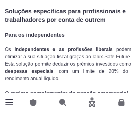
Soluções específicas para profissionais e
trabalhadores por conta de outrem
Para os independentes
Os
independentes e as profissões liberais
podem
otimizar a sua situação fiscal graças ao lalux-Safe Future.
Esta solução permite deduzir os prémios investidos como
despesas especiais
, com um limite de 20% do
rendimento anual líquido.
O regime complementar de pensão empresarial
Particulares
Pesquisar
Acessibilidade
Espace
Os empregados que beneficiam de um
plano de pensão
empresarial
podem otimizar ainda mais a sua fiscalidade
ao fazerem contribuições pessoais complementares. Estes
pagamentos, com limite de 1200 € anuais, têm a vantagem