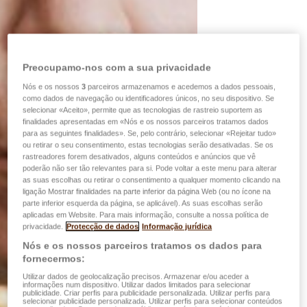
Preocupamo-nos com a sua privacidade
Nós e os nossos
3
parceiros armazenamos e acedemos a dados pessoais,
como dados de navegação ou identificadores únicos, no seu dispositivo. Se
selecionar «Aceito», permite que as tecnologias de rastreio suportem as
finalidades apresentadas em «Nós e os nossos parceiros tratamos dados
para as seguintes finalidades». Se, pelo contrário, selecionar «Rejeitar tudo»
ou retirar o seu consentimento, estas tecnologias serão desativadas. Se os
rastreadores forem desativados, alguns conteúdos e anúncios que vê
poderão não ser tão relevantes para si. Pode voltar a este menu para alterar
as suas escolhas ou retirar o consentimento a qualquer momento clicando na
ligação Mostrar finalidades na parte inferior da página Web (ou no ícone na
parte inferior esquerda da página, se aplicável). As suas escolhas serão
aplicadas em Website. Para mais informação, consulte a nossa política de
privacidade.
Protecção de dados
Informação jurídica
Nós e os nossos parceiros tratamos os dados para
fornecermos:
Utilizar dados de geolocalização precisos. Armazenar e/ou aceder a
informações num dispositivo. Utilizar dados limitados para selecionar
publicidade. Criar perfis para publicidade personalizada. Utilizar perfis para
selecionar publicidade personalizada. Utilizar perfis para selecionar conteúdos