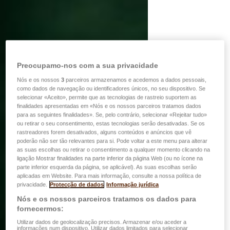
Preocupamo-nos com a sua privacidade
Nós e os nossos
3
parceiros armazenamos e acedemos a dados pessoais,
como dados de navegação ou identificadores únicos, no seu dispositivo. Se
selecionar «Aceito», permite que as tecnologias de rastreio suportem as
finalidades apresentadas em «Nós e os nossos parceiros tratamos dados
para as seguintes finalidades». Se, pelo contrário, selecionar «Rejeitar tudo»
ou retirar o seu consentimento, estas tecnologias serão desativadas. Se os
rastreadores forem desativados, alguns conteúdos e anúncios que vê
poderão não ser tão relevantes para si. Pode voltar a este menu para alterar
as suas escolhas ou retirar o consentimento a qualquer momento clicando na
ligação Mostrar finalidades na parte inferior da página Web (ou no ícone na
parte inferior esquerda da página, se aplicável). As suas escolhas serão
aplicadas em Website. Para mais informação, consulte a nossa política de
privacidade.
Protecção de dados
Informação jurídica
Nós e os nossos parceiros tratamos os dados para
fornecermos:
Utilizar dados de geolocalização precisos. Armazenar e/ou aceder a
informações num dispositivo. Utilizar dados limitados para selecionar