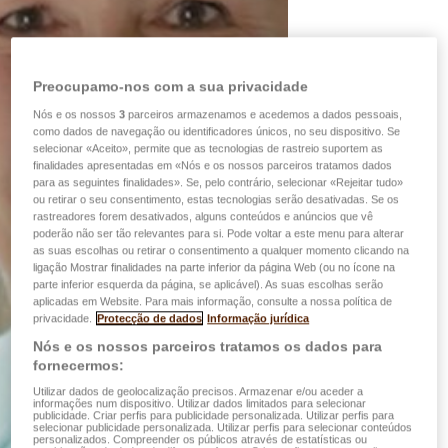
Preocupamo-nos com a sua privacidade
Nós e os nossos
3
parceiros armazenamos e acedemos a dados pessoais,
como dados de navegação ou identificadores únicos, no seu dispositivo. Se
selecionar «Aceito», permite que as tecnologias de rastreio suportem as
finalidades apresentadas em «Nós e os nossos parceiros tratamos dados
para as seguintes finalidades». Se, pelo contrário, selecionar «Rejeitar tudo»
ou retirar o seu consentimento, estas tecnologias serão desativadas. Se os
rastreadores forem desativados, alguns conteúdos e anúncios que vê
poderão não ser tão relevantes para si. Pode voltar a este menu para alterar
as suas escolhas ou retirar o consentimento a qualquer momento clicando na
ligação Mostrar finalidades na parte inferior da página Web (ou no ícone na
parte inferior esquerda da página, se aplicável). As suas escolhas serão
aplicadas em Website. Para mais informação, consulte a nossa política de
privacidade.
Protecção de dados
Informação jurídica
Nós e os nossos parceiros tratamos os dados para
fornecermos:
Utilizar dados de geolocalização precisos. Armazenar e/ou aceder a
informações num dispositivo. Utilizar dados limitados para selecionar
publicidade. Criar perfis para publicidade personalizada. Utilizar perfis para
selecionar publicidade personalizada. Utilizar perfis para selecionar conteúdos
personalizados. Compreender os públicos através de estatísticas ou