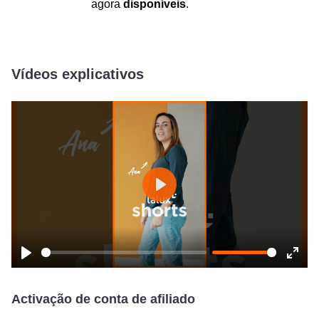
agora
disponíveis
.
Vídeos explicativos
Play
Play
Ente
fulls
Activação de conta de afiliado