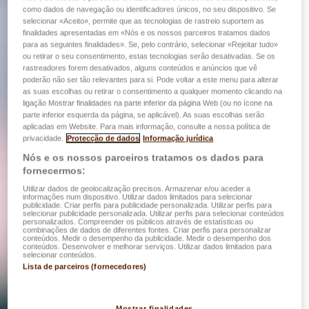
como dados de navegação ou identificadores únicos, no seu dispositivo. Se
selecionar «Aceito», permite que as tecnologias de rastreio suportem as
finalidades apresentadas em «Nós e os nossos parceiros tratamos dados
para as seguintes finalidades». Se, pelo contrário, selecionar «Rejeitar tudo»
ou retirar o seu consentimento, estas tecnologias serão desativadas. Se os
rastreadores forem desativados, alguns conteúdos e anúncios que vê
poderão não ser tão relevantes para si. Pode voltar a este menu para alterar
as suas escolhas ou retirar o consentimento a qualquer momento clicando na
ligação Mostrar finalidades na parte inferior da página Web (ou no ícone na
parte inferior esquerda da página, se aplicável). As suas escolhas serão
aplicadas em Website. Para mais informação, consulte a nossa política de
privacidade.
Protecção de dados
Informação jurídica
Nós e os nossos parceiros tratamos os dados para
fornecermos:
Utilizar dados de geolocalização precisos. Armazenar e/ou aceder a
informações num dispositivo. Utilizar dados limitados para selecionar
publicidade. Criar perfis para publicidade personalizada. Utilizar perfis para
selecionar publicidade personalizada. Utilizar perfis para selecionar conteúdos
personalizados. Compreender os públicos através de estatísticas ou
combinações de dados de diferentes fontes. Criar perfis para personalizar
conteúdos. Medir o desempenho da publicidade. Medir o desempenho dos
conteúdos. Desenvolver e melhorar serviços. Utilizar dados limitados para
selecionar conteúdos.
Lista de parceiros (fornecedores)
Mostrar finalidades