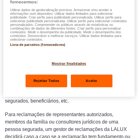
fornecermos:
possível. Se isto não resolver o seu problema e desejar
Utilizar dados de geolocalização precisos. Armazenar e/ou aceder a
fazer uma queixa formal, faça-o por um dos meios
informações num dispositivo. Utilizar dados limitados para selecionar
publicidade. Criar perfis para publicidade personalizada. Utilizar perfis para
descritos na secção "Fazer uma queixa".
selecionar publicidade personalizada. Utilizar perfis para selecionar conteúdos
personalizados. Compreender os públicos através de estatísticas ou
combinações de dados de diferentes fontes. Criar perfis para personalizar
conteúdos. Medir o desempenho da publicidade. Medir o desempenho dos
Definições
conteúdos. Desenvolver e melhorar serviços. Utilizar dados limitados para
selecionar conteúdos.
Lista de parceiros (fornecedores)
Uma reclamação é basicamente qualquer expressão de
insatisfação que uma pessoa tenha com a LALUX em
Mostrar finalidades
relação a um contrato de seguros ou ao serviço prestado a
essa pessoa.
Rejeitar Todos
Aceito
Um requerente é qualquer pessoa com direito a que o seu
pedido seja examinado pela LALUX: titulares de apólices,
segurados, beneficiários, etc.
Para reclamações de representantes autorizados,
membros da família ou consultores jurídicos de uma
pessoa segurada, um gestor de reclamações da LALUX
decidirá caso a caso se a reclamação tem fundamento ou