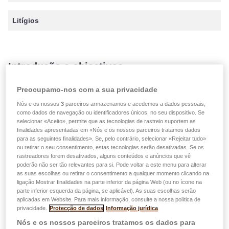
Litígios
Introdução e objectivos
Preocupamo-nos com a sua privacidade
Esta política descreve e formaliza o tratamento de queixas
apresentadas à LALUX (Vida e Não-Vida). Qualquer
Nós e os nossos
3
parceiros armazenamos e acedemos a dados pessoais,
como dados de navegação ou identificadores únicos, no seu dispositivo. Se
queixa apresentada por um requerente será analisada por
selecionar «Aceito», permite que as tecnologias de rastreio suportem as
um dos nossos gestores de reclamações (dependendo do
finalidades apresentadas em «Nós e os nossos parceiros tratamos dados
para as seguintes finalidades». Se, pelo contrário, selecionar «Rejeitar tudo»
departamento em questão) a fim de propor uma solução
ou retirar o seu consentimento, estas tecnologias serão desativadas. Se os
adequada e satisfatória o mais rapidamente possível -
rastreadores forem desativados, alguns conteúdos e anúncios que vê
neste contexto, qualquer queixa apresentada será
poderão não ser tão relevantes para si. Pode voltar a este menu para alterar
as suas escolhas ou retirar o consentimento a qualquer momento clicando na
registada num instrumento de acompanhamento criado
ligação Mostrar finalidades na parte inferior da página Web (ou no ícone na
para o efeito.
parte inferior esquerda da página, se aplicável). As suas escolhas serão
aplicadas em Website. Para mais informação, consulte a nossa política de
privacidade.
Protecção de dados
Informação jurídica
Antes de apresentar uma reclamação, aconselhamo-lo a
Nós e os nossos parceiros tratamos os dados para
contactar o seu agente de seguros LALUX sempre que