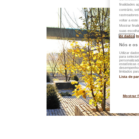
finalidades 
contrário, se
rastreadores
voltar a est
Mostrar final
suas escolha
de dados
I
Nós e os
Utilizar dado
para selecion
personalizad
estatísticas 
desempenho d
limitados par
Lista de pa
Mostrar 