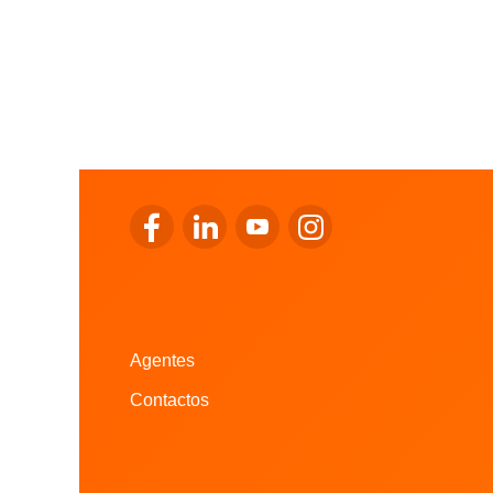
Ir para o Facebook da LALUX
Ir para o LinkedIn da LALUX
Ir para o YouTube da LALUX
Ir para o Instagram da
Agentes
Contactos