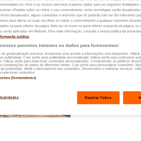
apresentadas em «Nós e os nossos parceiros tratamos dados para as seguintes finalidades».
lecionar «Rejeitar tudo» ou retirar o seu consentimento, estas tecnologias serão desativadas
 forem desativados, alguns conteúdos e anúncios que vê poderão não ser tão relevantes par
Desenvolvimento sustentável
e menu para alterar as suas escolhas ou retirar o consentimento a qualquer momento clicando
idades na parte inferior da página Web (ou no ícone na parte inferior esquerda da página, se a
13.05.2026
s serão aplicadas em Website. Para mais informação, consulte a nossa política de privacida
nformação jurídica
A nossa pegada
 nossos parceiros tratamos os dados para fornecermos:
s de geolocalização precisos. Armazenar e/ou aceder a informações num dispositivo. Utilizar
Ler mais
ar publicidade. Criar perfis para publicidade personalizada. Utilizar perfis para selecionar pub
a. Utilizar perfis para selecionar conteúdos personalizados. Compreender os públicos atrav
ou combinações de dados de diferentes fontes. Criar perfis para personalizar conteúdos. Med
a publicidade. Medir o desempenho dos conteúdos. Desenvolver e melhorar serviços. Utili
a selecionar conteúdos.
rceiros (fornecedores)
finalidades
Rejeitar Todos
A