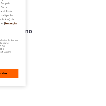
 Se, pelo
. Se os
a si. Pode
 na ligação
plicável). As
de.
Protecção
 de carbono
 dados limitados
licidade
és de
ir o
zar dados
ceito