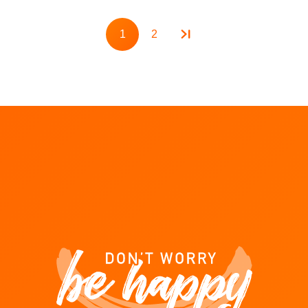
Pagination
1
2
Page
Page
 LALUX