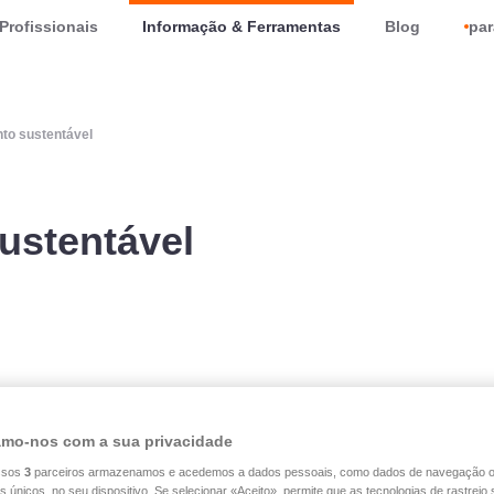
Profissionais
Informação & Ferramentas
Blog
par
to sustentável
ustentável
Actualidade do Grupo
As agências
Regulame
mo-nos com a sua privacidade
ssos
3
parceiros armazenamos e acedemos a dados pessoais, como dados de navegação 
es únicos, no seu dispositivo. Se selecionar «Aceito», permite que as tecnologias de rastrei