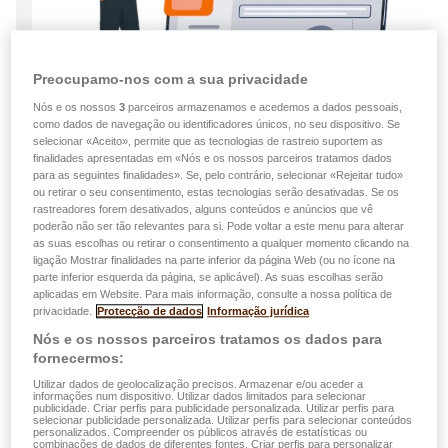
Preocupamo-nos com a sua privacidade
Nós e os nossos
3
parceiros armazenamos e acedemos a dados pessoais,
como dados de navegação ou identificadores únicos, no seu dispositivo. Se
selecionar «Aceito», permite que as tecnologias de rastreio suportem as
finalidades apresentadas em «Nós e os nossos parceiros tratamos dados
para as seguintes finalidades». Se, pelo contrário, selecionar «Rejeitar tudo»
Novidades de produtos
ou retirar o seu consentimento, estas tecnologias serão desativadas. Se os
rastreadores forem desativados, alguns conteúdos e anúncios que vê
poderão não ser tão relevantes para si. Pode voltar a este menu para alterar
28.04.2026
as suas escolhas ou retirar o consentimento a qualquer momento clicando na
ligação Mostrar finalidades na parte inferior da página Web (ou no ícone na
LALUX aposta na inovação com Coanda
parte inferior esquerda da página, se aplicável). As suas escolhas serão
Simulations
aplicadas em Website. Para mais informação, consulte a nossa política de
privacidade.
Protecção de dados
Informação jurídica
Ler mais
Nós e os nossos parceiros tratamos os dados para
fornecermos:
Utilizar dados de geolocalização precisos. Armazenar e/ou aceder a
informações num dispositivo. Utilizar dados limitados para selecionar
publicidade. Criar perfis para publicidade personalizada. Utilizar perfis para
selecionar publicidade personalizada. Utilizar perfis para selecionar conteúdos
personalizados. Compreender os públicos através de estatísticas ou
combinações de dados de diferentes fontes. Criar perfis para personalizar