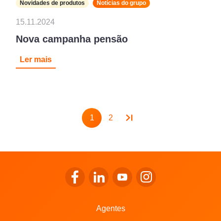
Novidades de produtos
Notícias do grupo
15.11.2024
Nova campanha pensão
Ler mais
Pagination
1
2
Page
Page
Ir para o Facebook da LALUX
Ir para o LinkedIn da LALUX
Ir para o YouTube da LALU
Ir para o Instagram 
Agentes