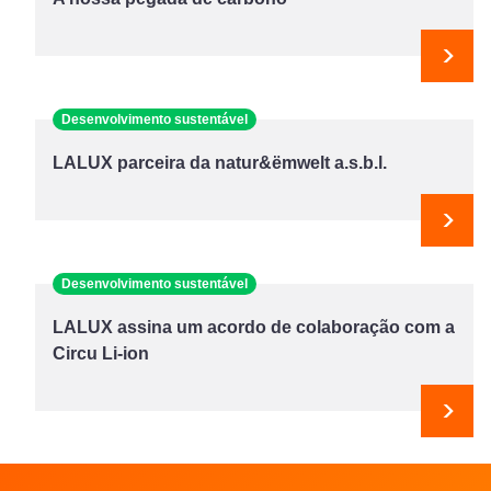
Segu
Desenvolvimento sustentável
LALUX parceira da natur&ëmwelt a.s.b.l.
Segu
Desenvolvimento sustentável
LALUX assina um acordo de colaboração com a
Circu Li-ion
Segu