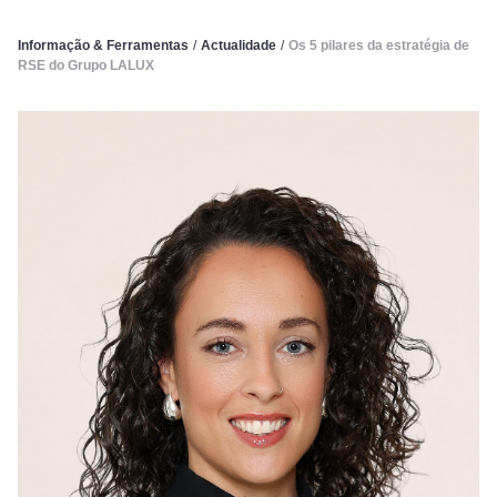
Informação & Ferramentas
/
Actualidade
/
Os 5 pilares da estratégia de
RSE do Grupo LALUX