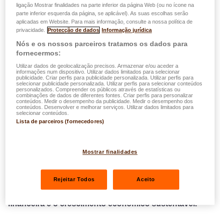
apresenta os principais pilares da estratégia de
ligação Mostrar finalidades na parte inferior da página Web (ou no ícone na
RSE do grupo.
parte inferior esquerda da página, se aplicável). As suas escolhas serão
aplicadas em Website. Para mais informação, consulte a nossa política de
privacidade.
Protecção de dados
Informação jurídica
Em plena formalização das suas iniciativas de
RSE
Nós e os nossos parceiros tratamos os dados para
(Responsabilidade Social das Empresas)
, a LALUX
fornecermos:
aproveitou a oportunidade para definir a sua estratégia de
Utilizar dados de geolocalização precisos. Armazenar e/ou aceder a
RSE.
informações num dispositivo. Utilizar dados limitados para selecionar
publicidade. Criar perfis para publicidade personalizada. Utilizar perfis para
selecionar publicidade personalizada. Utilizar perfis para selecionar conteúdos
personalizados. Compreender os públicos através de estatísticas ou
Todas as nossas acções futuras irão girar em torno dos
5
combinações de dados de diferentes fontes. Criar perfis para personalizar
conteúdos. Medir o desempenho da publicidade. Medir o desempenho dos
seguintes temas principais
:
conteúdos. Desenvolver e melhorar serviços. Utilizar dados limitados para
selecionar conteúdos.
Lista de parceiros (fornecedores)
Mostrar finalidades
(1) Estabilidade financeira e crescimento
económico sustentável
Rejeitar Todos
Aceito
A primeira consiste em manter e garantir a
estabilidade
financeira e o crescimento económico sustentável.