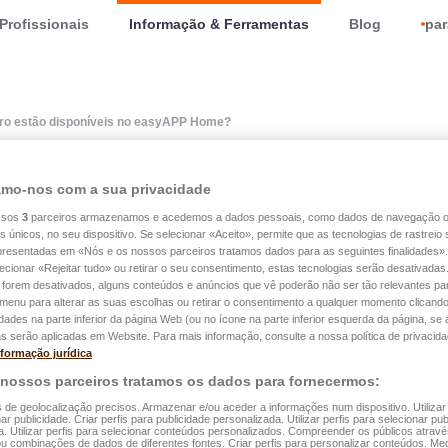
Profissionais
Informação & Ferramentas
Blog
par
uro estão disponíveis no easyAPP Home?
mo-nos com a sua privacidade
tratos de seguro estão
ssos
3
parceiros armazenamos e acedemos a dados pessoais, como dados de navegação 
es únicos, no seu dispositivo. Se selecionar «Aceito», permite que as tecnologias de rastrei
veis no easyAPP Home?
apresentadas em «Nós e os nossos parceiros tratamos dados para as seguintes finalidades».
lecionar «Rejeitar tudo» ou retirar o seu consentimento, estas tecnologias serão desativadas
 forem desativados, alguns conteúdos e anúncios que vê poderão não ser tão relevantes par
e menu para alterar as suas escolhas ou retirar o consentimento a qualquer momento clicando
idades na parte inferior da página Web (ou no ícone na parte inferior esquerda da página, se a
bertos por um contrato em curso são visíveis na sua área de cl
s serão aplicadas em Website. Para mais informação, consulte a nossa política de privacida
nformação jurídica
dade civil, seguro de vida e de saúde.
 nossos parceiros tratamos os dados para fornecermos:
uturos nem os contratos antigos (cancelados, suspensos ou exp
s de geolocalização precisos. Armazenar e/ou aceder a informações num dispositivo. Utilizar
ar publicidade. Criar perfis para publicidade personalizada. Utilizar perfis para selecionar pub
a. Utilizar perfis para selecionar conteúdos personalizados. Compreender os públicos atrav
ou combinações de dados de diferentes fontes. Criar perfis para personalizar conteúdos. Med