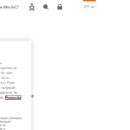
MUDAR O IDIOMA ATUA
(PORTUGUÊS)
a dkv.lu
PT
Acessibilidade
Pesquisar
Espace client
ou
o suportem as
 Se, pelo
. Se os
a si. Pode
 na ligação
plicável). As
iente: seguros de
de.
Protecção
irados) são
 dados limitados
licidade
és de
ir o