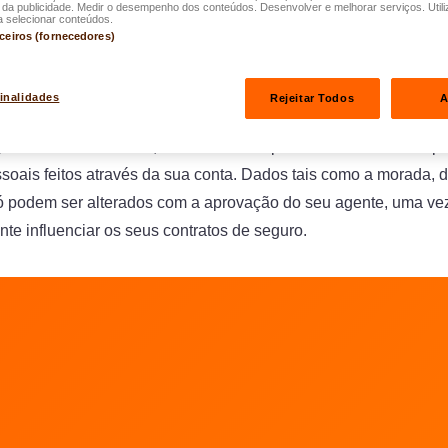
a publicidade. Medir o desempenho dos conteúdos. Desenvolver e melhorar serviços. Utili
os dados apresentados são actualizados em tempo real, com e
a selecionar conteúdos.
rceiros (fornecedores)
 requerem verificação interna antes de serem implementados 
u agente, se tiver um, será informado de todas as alterações rel
finalidades
Rejeitar Todos
A
gurar uma boa rastreio, será informado por e-mail de todos os p
soais feitos através da sua conta. Dados tais como a morada, 
ó podem ser alterados com a aprovação do seu agente, uma ve
e influenciar os seus contratos de seguro.
 LALUX