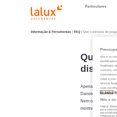
LALUX Assurances
Particulares
Informação & Ferramentas
/
FAQ
/
Que contratos de seg
Preocupa
Que con
Nós e os no
identificador
disponí
finalidades 
contrário, se
rastreadores
voltar a est
Mostrar final
Apenas os riscos co
suas escolha
de dados
I
Danos, responsabili
Nós e os
Nem os contratos f
Utilizar dado
mostrados.
para selecion
personalizad
estatísticas 