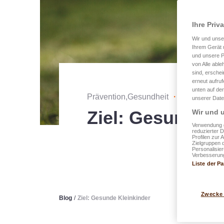
Ihre Priv
Wir und uns
Ihrem Gerät 
und unsere P
von Alle able
sind, erschei
erneut aufru
unten auf der
Prävention,Gesundheit
・
veröffentlic
unserer Date
Ziel: Gesunde K
Wir und u
Verwendung g
reduzierter 
Profilen zur 
Zielgruppen 
Personalisie
Verbesserung
Liste der Pa
Zwecke
Blog
/
Ziel: Gesunde Kleinkinder