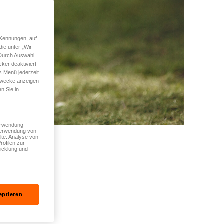
 Kennungen, auf
ie unter „Wir
 Durch Auswahl
ker deaktiviert
s Menü jederzeit
 Zwecke anzeigen
n Sie in
Verwendung
 Verwendung von
lte. Analyse von
rofilen zur
icklung und
eptieren