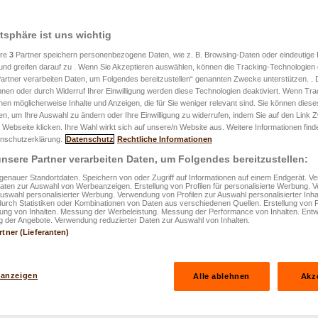
atsphäre ist uns wichtig
ere
3
Partner speichern personenbezogene Daten, wie z. B. Browsing-Daten oder eindeutige
und greifen darauf zu . Wenn Sie Akzeptieren auswählen, können die Tracking-Technologien d
artner verarbeiten Daten, um Folgendes bereitzustellen“ genannten Zwecke unterstützen. .
hnen oder durch Widerruf Ihrer Einwilligung werden diese Technologien deaktiviert. Wenn Trac
nen möglicherweise Inhalte und Anzeigen, die für Sie weniger relevant sind. Sie können diese
fen, um Ihre Auswahl zu ändern oder Ihre Einwilligung zu widerrufen, indem Sie auf den Link
 Webseite klicken. Ihre Wahl wirkt sich auf unsere/n Website aus. Weitere Informationen finde
ht am 16.07.2025
nschutzerklärung.
Datenschutz
Rechtliche Informationen
leinkinder
nsere Partner verarbeiten Daten, um Folgendes bereitzustellen:
enauer Standortdaten. Speichern von oder Zugriff auf Informationen auf einem Endgerät. 
Daten zur Auswahl von Werbeanzeigen. Erstellung von Profilen für personalisierte Werbung.
Auswahl personalisierter Werbung. Verwendung von Profilen zur Auswahl personalisierter Inha
durch Statistiken oder Kombinationen von Daten aus verschiedenen Quellen. Erstellung von P
rung von Inhalten. Messung der Werbeleistung. Messung der Performance von Inhalten. Entw
 der Angebote. Verwendung reduzierter Daten zur Auswahl von Inhalten.
rtner (Lieferanten)
 anzeigen
Alle ablehnen
Akz