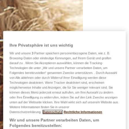
Ihre Privatsphäre ist uns wichtig
Wir und unsere
3
Partner speichern personenbezogene Daten, wie z. B.
Browsing-Daten oder eindeutige Kennungen, auf Ihrem Gerät und greifen
darauf zu . Wenn Sie Akzeptieren auswählen, können die Tracking-
Technologien die unter „Wir und unsere Partner verarbeiten Daten, um
Folgendes bereitzustellen“ genannten Zwecke unterstützen. . Durch Auswahl
von Alle ablehnen oder durch Widerruf Ihrer Einwilligung werden diese
Technologien deaktiviert. Wenn Tracker deaktiviert sind, erscheinen
möglicherweise Inhalte und Anzeigen, die für Sie weniger relevant sind. Sie
können dieses Menü jederzeit erneut aufrufen, um Ihre Auswahl zu ändern
oder Ihre Einwilligung zu widerrufen, indem Sie auf den Link Zwecke anzeigen
unten auf der Webseite klicken. Ihre Wahl wirkt sich auf unsere/n Website aus.
Weitere Informationen finden Sie in unserer
Datenschutzerklärung.
Datenschutz
Rechtliche Informationen
Wir und unsere Partner verarbeiten Daten, um
Folgendes bereitzustellen: