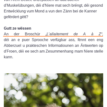
d'Muskelübungen, déi d'Niere mat sech bréngt, déi gesond
Entwécklung vum Mond a vun den Zänn bei de Kanner
gefërdert gëtt?
Gutt ze wëssen
An der Broschür „
L’allaitement de A à Z“
,
déi
an
e
puer
Sprooche
verfügbar
ass
,
fënnt een eng
Abberzuel u prakteschen Informatiounen an Äntwerten op
d'Froen, déi ee sech am Zesummenhang mam Niere stelle
kann.