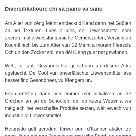
Diversifikatioun: chi va piano va sano
Am Alter vun zéng Méint entdeckt d'Kand dann nei Goûten
an nei Texturen. Lues a lues, ee Liewensmëttel nom
aneren, mat ofwiesslungsräiche Geméiszorten, Verzicht op
Koumëllech bis zum Alter vun 12 Méint a morem Fleesch.
Och un den Zocker soll een déi Kleng guer net gewinnen.
Well, jo, gutt Gewunnechte gi schonn an dësem Alter
ugeluecht. De Goût vun onverfälschte Liewensmëttel ass
besser fir d'Gesondheet, vu Klengem un.
Esou entstinn dann och ëmmer méi Initiativen an de
Crèchen an an de Schoulen, déi op kuerz Weeër a wa
méiglech net verschaffte Produite setzen, wäit ewech vun
industrielle Liewensmëttel.
Heiansdo gëtt geroden, léiwer ouni d'Kanner akafen ze