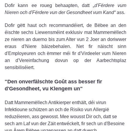
Dofir kann ee roueg behaapten, datt
„d'Fërdere vum
Nieren och d'Fërdere vun der Gesondheet vum Kand“
ass
.
Dofir gëtt haut och recommandéiert, de Bëbee an den
éischte sechs Liewensméint exklusiv mat Mammemëllech
ze nieren an duerno bis zum Alter vun 2 Joer an doriwwer
eraus d'Niere bäizebehalen. Net fir näischt sinn
d'Employeuren och ëmmer méi fir d'Virdeeler vum Nieren
an d'Vereinfachung dovun op der Aarbechtsplaz
sensibiliséiert.
"Den onverfälschte Goût ass besser fir
d'Gesondheet, vu Klengem un"
Datt Mammemëllech Antikierper enthält, déi virun
Infektioune schützen an och de Risiko vun Allergië
reduzéieren, ass gewosst. Mee wousst Dir och, datt se
sech am Laf vun der Zäit entwéckelt, fir sech un d'Besoine
vun Ärem Bëbee unzepassen an datt duerch