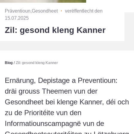
Präventioun,Gesondheet
・
verëffentlecht den
15.07.2025
Zil: gesond kleng Kanner
Blog
/
Zil: gesond kleng Kanner
Ernärung, Depistage a Preventioun:
dräi grouss Theemen vun der
Gesondheet bei klenge Kanner, déi och
zu de Prioritéite vun den
Informatiounscampagnë vun de