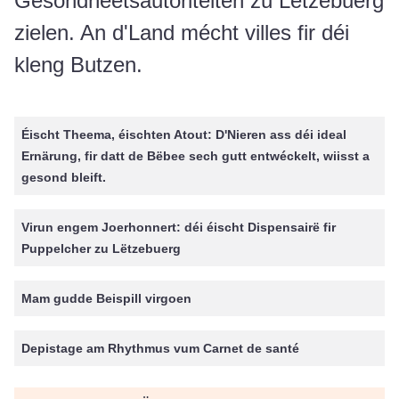
Gesondheetsautoritéiten zu Lëtzebuerg
zielen. An d'Land mécht villes fir déi
kleng Butzen.
Éischt Theema, éischten Atout: D'Nieren ass déi ideal
Ernärung, fir datt de Bëbee sech gutt entwéckelt, wiisst a
gesond bleift.
Virun engem Joerhonnert: déi éischt Dispensairë fir
Puppelcher zu Lëtzebuerg
Mam gudde Beispill virgoen
Depistage am Rhythmus vum Carnet de santé