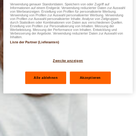
Verwendung genauer Standortdaten. Speichern von oder Zugriff auf
Informationen auf einem Endgerät. Verwendung reduzierter Daten zur Auswahl
von Werbeanzeigen. Erstellung von Profilen für personalisierte Werbung.
Verwendung von Profilen zur Auswahl personalisierter Werbung. Verwendung
von Profilen zur Auswahl personalisierter Inhalte. Analyse von Zielgruppen
durch Statistiken oder Kombinationen von Daten aus verschiedenen Quellen.
Erstellung von Profilen zur Personalisierung von Inhalten. Messung der
Werbeleistung. Messung der Performance von Inhalten. Entwicklung und
Verbesserung der Angebote. Verwendung reduzierter Daten zur Auswahl von
Inhalten.
Liste der Partner (Lieferanten)
Zwecke anzeigen
Alle ablehnen
Akzeptieren