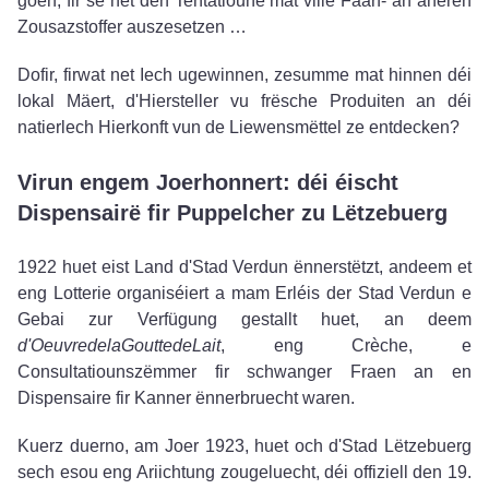
goen, fir se net den Tentatioune mat ville Faarf- an aneren
Zousazstoffer auszesetzen …
Dofir, firwat net Iech ugewinnen, zesumme mat hinnen déi
lokal Mäert, d'Hiersteller vu frësche Produiten an déi
natierlech Hierkonft vun de Liewensmëttel ze entdecken?
Virun engem Joerhonnert: déi éischt
Dispensairë fir Puppelcher zu Lëtzebuerg
1922 huet eist Land d'Stad Verdun ënnerstëtzt, andeem et
eng Lotterie organiséiert a mam Erléis der Stad Verdun e
Gebai zur Verfügung gestallt huet, an deem
d'Oeuvrede
la
Goutte
de
Lait
, eng Crèche, e
Consultatiounszëmmer fir schwanger Fraen an en
Dispensaire fir Kanner ënnerbruecht waren.
Kuerz duerno, am Joer 1923, huet och d'Stad Lëtzebuerg
sech esou eng Ariichtung zougeluecht, déi offiziell den 19.