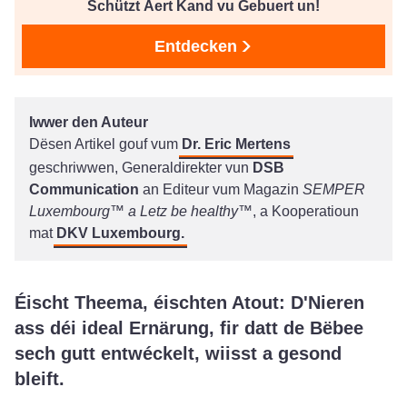
Schützt Äert Kand vu Gebuert un!
Entdecken
Iwwer den Auteur
Dësen Artikel gouf vum
Dr. Eric Mertens
geschriwwen, Generaldirekter vun
DSB
Communication
an Editeur vum Magazin
SEMPER
Luxembourg™ a Letz be healthy™
, a Kooperatioun
mat
DKV Luxembourg.
Éischt Theema, éischten Atout: D'Nieren
ass déi ideal Ernärung, fir datt de Bëbee
sech gutt entwéckelt, wiisst a gesond
bleift.