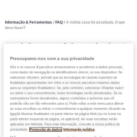
Informação & Ferramentas
/
FAQ
/
A minha casa foi assaltada. O que
devo fazer?
A minha casa foi assaltada. O
que devo fazer?
Preocupamo-nos com a sua privacidade
Nós e os nossos
3
parceiros armazenamos e acedemos a dados pessoais,
como dados de navegação ou identificadores únicos, no seu dispositivo. Se
Se foi vítima de um assalto, mantenha a calma e tente
selecionar «Aceito», permite que as tecnologias de rastreio suportem as
seguir os seguintes conselhos:
finalidades apresentadas em «Nós e os nossos parceiros tratamos dados
para as seguintes finalidades». Se, pelo contrário, selecionar «Rejeitar tudo»
ou retirar o seu consentimento, estas tecnologias serão desativadas. Se os
Notifique a polícia o mais cedo possível e apresente
rastreadores forem desativados, alguns conteúdos e anúncios que vê
poderão não ser tão relevantes para si. Pode voltar a este menu para alterar
uma queixa;
as suas escolhas ou retirar o consentimento a qualquer momento clicando na
Não remova quaisquer vestígios antes da chegada da
ligação Mostrar finalidades na parte inferior da página Web (ou no ícone na
parte inferior esquerda da página, se aplicável). As suas escolhas serão
polícia;
aplicadas em Website. Para mais informação, consulte a nossa política de
Tome as medidas necessárias para evitar um segundo
privacidade.
Protecção de dados
Informação jurídica
roubo. Mande montar uma nova fechadura ou substituir