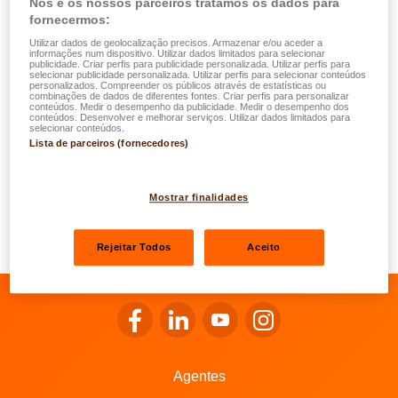
Nós e os nossos parceiros tratamos os dados para
fornecermos:
o vidro partido. Guarde cuidadosamente os objectos
substituídos, que podem ser úteis para a investigação;
Utilizar dados de geolocalização precisos. Armazenar e/ou aceder a
informações num dispositivo. Utilizar dados limitados para selecionar
publicidade. Criar perfis para publicidade personalizada. Utilizar perfis para
Notifique o seu agente de seguros ou a LALUX do
selecionar publicidade personalizada. Utilizar perfis para selecionar conteúdos
personalizados. Compreender os públicos através de estatísticas ou
sinistro;
combinações de dados de diferentes fontes. Criar perfis para personalizar
conteúdos. Medir o desempenho da publicidade. Medir o desempenho dos
Faça um inventário inicial dos artigos roubados. Não
conteúdos. Desenvolver e melhorar serviços. Utilizar dados limitados para
selecionar conteúdos.
se esqueça de mencionar por escrito "Sujeito a nova
Lista de parceiros (fornecedores)
descoberta". Muito frequentemente, só notará após
alguns dias que lhe falta um ou mais objectos que não
são de uso comum. Recolha facturas, orçamentos ou
Mostrar finalidades
outras provas, para que as possa anexar a este
inventário.
Rejeitar Todos
Aceito
Ir para o Facebook da LALUX
Ir para o LinkedIn da LALUX
Ir para o YouTube da LALU
Ir para o Instagram 
Agentes