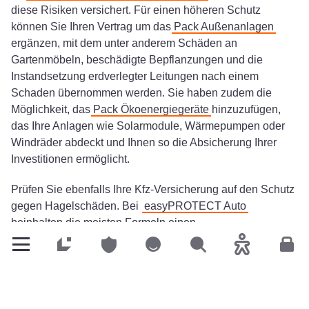
diese Risiken versichert. Für einen höheren Schutz
können Sie Ihren Vertrag um das
Pack Außenanlagen
ergänzen, mit dem unter anderem Schäden an
Gartenmöbeln, beschädigte Bepflanzungen und die
Instandsetzung erdverlegter Leitungen nach einem
Schaden übernommen werden. Sie haben zudem die
Möglichkeit, das
Pack Ökoenergiegeräte
hinzuzufügen,
das Ihre Anlagen wie Solarmodule, Wärmepumpen oder
Windräder abdeckt und Ihnen so die Absicherung Ihrer
Investitionen ermöglicht.
Prüfen Sie ebenfalls Ihre Kfz-Versicherung auf den Schutz
gegen Hagelschäden. Bei
easyPROTECT Auto
beinhalten die meisten Formeln einen
Versicherungsschutz gegen Naturgewalten. Um bei Ihrem
Privatkunden
Privatkunden
Privatkunden
Suchen
Barrierefreih
Kun
Versicherungsschutz auf der sicheren Seite zu sein,
wenden Sie sich an Ihren
LALUX
Agenten
.
Der Staat bietet ebenfalls Unterstützung an, insbesondere