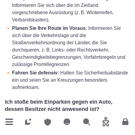
Informieren Sie sich über die im Zielland
vorgeschriebene Ausrüstung (z. B. Winterreifen,
Verbandskasten).
Planen Sie Ihre Route im Voraus:
Informieren Sie
sich über die Verkehrslage und die
Straßenverkehrsordnung der Länder, die Sie
durchqueren, z. B. Links- oder Rechtsverkehr,
Geschwindigkeitsbegrenzungen, Vorfahrtsregeln und
zulässige Promillegrenzen.
Fahren Sie defensiv:
Halten Sie Sicherheitsabstände
ein und seien Sie an Kreuzungen besonders
aufmerksam.
Ich stoße beim Einparken gegen ein Auto,
dessen Besitzer nicht anwesend ist?
In dieser Situation dürfen Sie den Unfallort auf keinen Fall
Privatkunden
Privatkunden
Privatkunden
Suchen
Barrierefreih
Kun
verlassen, da Fahrerflucht streng bestraft wird.