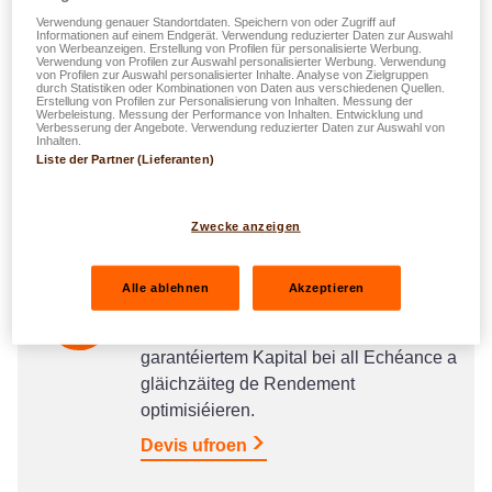
Verwendung genauer Standortdaten. Speichern von oder Zugriff auf
Informationen auf einem Endgerät. Verwendung reduzierter Daten zur Auswahl
von Werbeanzeigen. Erstellung von Profilen für personalisierte Werbung.
Verwendung von Profilen zur Auswahl personalisierter Werbung. Verwendung
Zousätzlech Erspuernesser opbauen
von Profilen zur Auswahl personalisierter Inhalte. Analyse von Zielgruppen
durch Statistiken oder Kombinationen von Daten aus verschiedenen Quellen.
Erstellung von Profilen zur Personalisierung von Inhalten. Messung der
Spuere fir en zousätzlecht Akommes no
Werbeleistung. Messung der Performance von Inhalten. Entwicklung und
Verbesserung der Angebote. Verwendung reduzierter Daten zur Auswahl von
Ärem Aarbechtsliewen ze garantéieren
Inhalten.
(+ Steierergewënn)
Liste der Partner (Lieferanten)
Devis ufroen
Zwecke anzeigen
Alle ablehnen
Akzeptieren
Spuere mat garantéierte Kapital
Erspuernesser opbauen mat
garantéiertem Kapital bei all Echéance a
gläichzäiteg de Rendement
optimisiéieren.
Devis ufroen