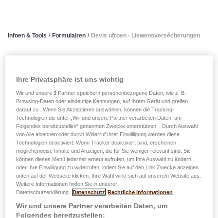
Infoen & Tools
/
Formulairen
/
Devis ufroen - Liewensversécherungen
Devis ufroen -
Ihre Privatsphäre ist uns wichtig
Liewensversécherungen
Wir und unsere
3
Partner speichern personenbezogene Daten, wie z. B.
Browsing-Daten oder eindeutige Kennungen, auf Ihrem Gerät und greifen
darauf zu . Wenn Sie Akzeptieren auswählen, können die Tracking-
Wat ass Äert Zil?
Technologien die unter „Wir und unsere Partner verarbeiten Daten, um
Folgendes bereitzustellen“ genannten Zwecke unterstützen. . Durch Auswahl
von Alle ablehnen oder durch Widerruf Ihrer Einwilligung werden diese
Technologien deaktiviert. Wenn Tracker deaktiviert sind, erscheinen
Är Léifste schützen
möglicherweise Inhalte und Anzeigen, die für Sie weniger relevant sind. Sie
können dieses Menü jederzeit erneut aufrufen, um Ihre Auswahl zu ändern
Schützt Är Léifsten am Fall vun Doud
oder Ihre Einwilligung zu widerrufen, indem Sie auf den Link Zwecke anzeigen
an/oder spuert fir Liewen nom Enn vum
unten auf der Webseite klicken. Ihre Wahl wirkt sich auf unsere/n Website aus.
Weitere Informationen finden Sie in unserer
Kontrakt (+ Steierergewënn)
Datenschutzerklärung.
Datenschutz
Rechtliche Informationen
Devis ufroen
Wir und unsere Partner verarbeiten Daten, um
Folgendes bereitzustellen: