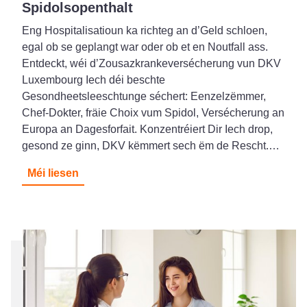
Spidolsopenthalt
Eng Hospitalisatioun ka richteg an d’Geld schloen,
egal ob se geplangt war oder ob et en Noutfall ass.
Entdeckt, wéi d’Zousazkrankeversécherung vun DKV
Luxembourg Iech déi beschte
Gesondheetsleeschtunge séchert: Eenzelzëmmer,
Chef-Dokter, fräie Choix vum Spidol, Versécherung an
Europa an Dagesforfait. Konzentréiert Dir Iech drop,
gesond ze ginn, DKV këmmert sech ëm de Rescht.…
Méi liesen