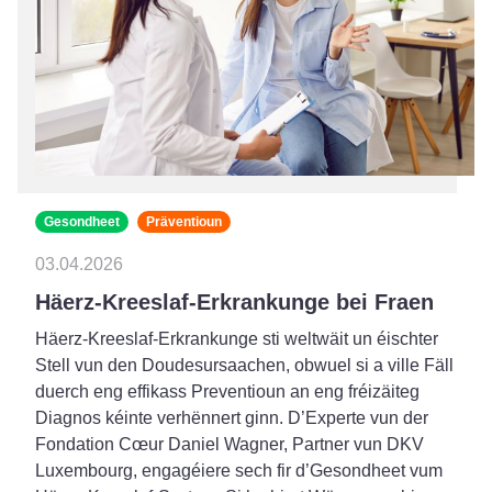
Gesondheet
Präventioun
03.04.2026
Häerz-Kreeslaf-Erkrankunge bei Fraen
Häerz-Kreeslaf-Erkrankunge sti weltwäit un éischter
Stell vun den Doudesursaachen, obwuel si a ville Fäll
duerch eng effikass Preventioun an eng fréizäiteg
Diagnos kéinte verhënnert ginn. D’Experte vun der
Fondation Cœur Daniel Wagner, Partner vun DKV
Luxembourg, engagéiere sech fir d’Gesondheet vum