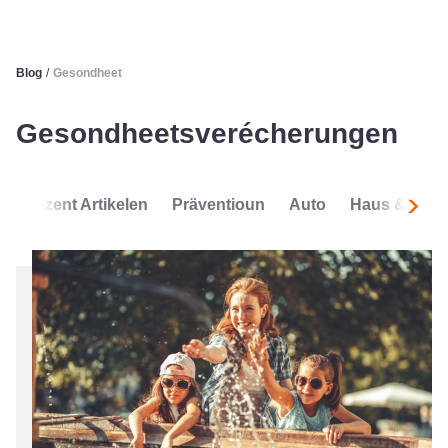
Blog
/
Gesondheet
Gesondheetsverécherungen
Rezent Artikelen
Präventioun
Auto
Haus & Wun
Folle