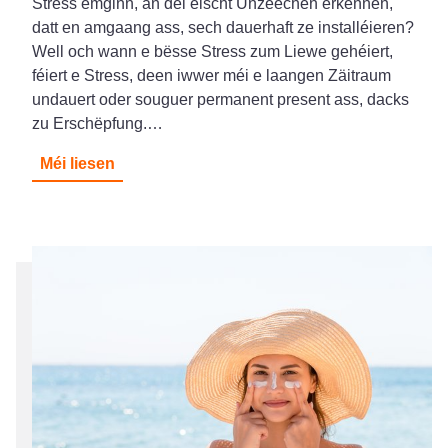
Stress ëmginn, an déi éischt Unzeechen erkennen,
datt en amgaang ass, sech dauerhaft ze installéieren?
Well och wann e bësse Stress zum Liewe gehéiert,
féiert e Stress, deen iwwer méi e laangen Zäitraum
undauert oder souguer permanent present ass, dacks
zu Erschëpfung.…
Méi liesen