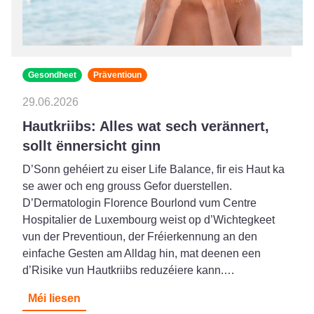
Gesondheet
Präventioun
29.06.2026
Hautkriibs: Alles wat sech verännert,
sollt ënnersicht ginn
D’Sonn gehéiert zu eiser Life Balance, fir eis Haut ka
se awer och eng grouss Gefor duerstellen.
D’Dermatologin Florence Bourlond vum Centre
Hospitalier de Luxembourg weist op d’Wichtegkeet
vun der Preventioun, der Fréierkennung an den
einfache Gesten am Alldag hin, mat deenen een
d’Risike vun Hautkriibs reduzéiere kann.…
Méi liesen