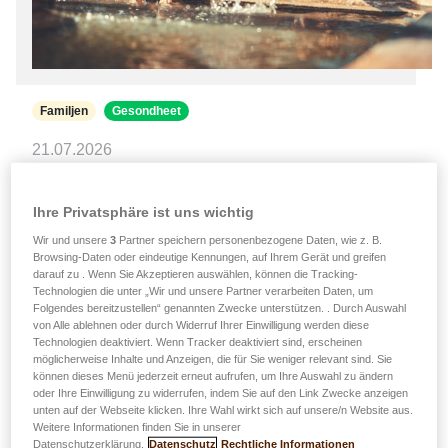
Familjen
Gesondheet
21.07.2026
Hëtztwell: gutt Gewunnechten, fir
d’ganz Famill ze schützen
Ihre Privatsphäre ist uns wichtig
Wir und unsere
3
Partner speichern personenbezogene Daten, wie z. B.
Gitt gewuer, wéi Dir d’Gesondheet vu Kanner,
Browsing-Daten oder eindeutige Kennungen, auf Ihrem Gerät und greifen
Erwuessenen, eelere Leit an déi vun Ären
darauf zu . Wenn Sie Akzeptieren auswählen, können die Tracking-
Technologien die unter „Wir und unsere Partner verarbeiten Daten, um
Hausdéieren an Zäite vu grousser Hëtzt schützt.
Folgendes bereitzustellen“ genannten Zwecke unterstützen. . Durch Auswahl
Schonn einfach Moossname kënnen hëllefen,
von Alle ablehnen oder durch Widerruf Ihrer Einwilligung werden diese
d’Geforen, déi mat den héijen Temperature verbonne
Technologien deaktiviert. Wenn Tracker deaktiviert sind, erscheinen
möglicherweise Inhalte und Anzeigen, die für Sie weniger relevant sind. Sie
sinn, ze reduzéieren. …
können dieses Menü jederzeit erneut aufrufen, um Ihre Auswahl zu ändern
oder Ihre Einwilligung zu widerrufen, indem Sie auf den Link Zwecke anzeigen
Méi liesen
unten auf der Webseite klicken. Ihre Wahl wirkt sich auf unsere/n Website aus.
Weitere Informationen finden Sie in unserer
Datenschutzerklärung.
Datenschutz
Rechtliche Informationen