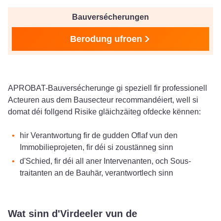
Bauversécherungen
Berodung ufroen
APROBAT-Bauversécherunge gi speziell fir professionell
Acteuren aus dem Bausecteur recommandéiert, well si
domat déi follgend Risike gläichzäiteg ofdecke kënnen:
hir Verantwortung fir de gudden Oflaf vun den
Immobilieprojeten, fir déi si zoustänneg sinn
d'Schied, fir déi all aner Intervenanten, och Sous-
traitanten an de Bauhär, verantwortlech sinn
Wat sinn d'Virdeeler vun de