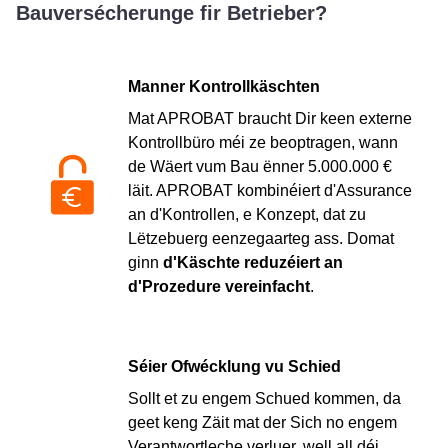
Bauversécherunge fir Betrieber?
Manner Kontrollkäschten
Mat APROBAT braucht Dir keen externe
Kontrollbüro méi ze beoptragen, wann
de Wäert vum Bau ënner 5.000.000 €
läit. APROBAT kombinéiert d'Assurance
an d'Kontrollen, e Konzept, dat zu
Lëtzebuerg eenzegaarteg ass. Domat
ginn
d'Käschte reduzéiert an
d'Prozedure vereinfacht
.
Séier Ofwécklung vu Schied
Sollt et zu engem Schued kommen, da
geet keng Zäit mat der Sich no engem
Verantwortleche verluer, well all déi