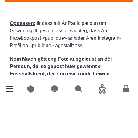
Oppassen:
fir dass mir Är Participatioun um
Gewënnspill gesinn, ass et wichteg, dass Äre
Facebookpost «publique» an/oder Ären Instagram-
Profil op «publique» agestallt ass.
Nom Match gëtt eng Foto ausgeloust an déi
Persoun, déi se gepost huet gewënnt e
Fussballstricot, dee vun eise roude Léiwen
ënnerschriwwen ass.
Privatclienten
Privatclienten
Sichen
Accessibilitéit
Espac
Facebook
&
Instagram
: @LALUX Assurances