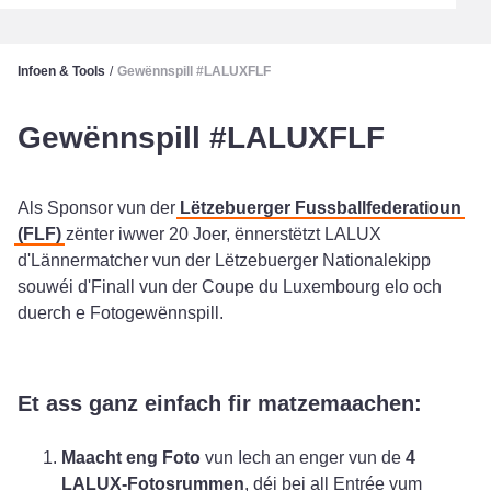
Infoen & Tools
/
Gewënnspill #LALUXFLF
Gewënnspill #LALUXFLF
Als Sponsor vun der
Lëtzebuerger Fussballfederatioun
(FLF)
zënter iwwer 20 Joer, ënnerstëtzt LALUX
d'Lännermatcher vun der Lëtzebuerger Nationalekipp
souwéi d'Finall vun der Coupe du Luxembourg elo och
duerch e Fotogewënnspill.
Et ass ganz einfach fir matzemaachen:
Maacht eng Foto
vun Iech an enger vun de
4
LALUX-Fotosrummen
, déi bei all Entrée vum