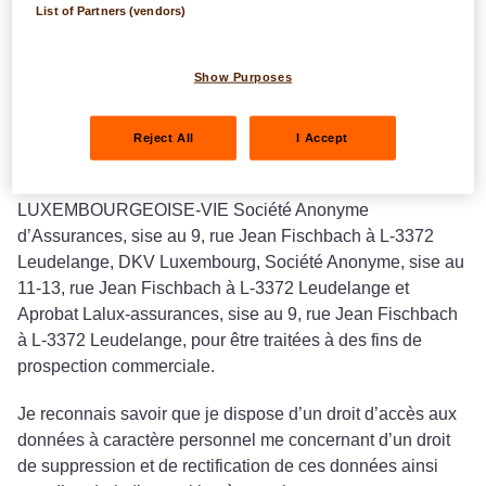
Conformément à la législation luxembourgeoise relative à
List of Partners (vendors)
la protection des personnes physiques à l´égard du
traitement des données à caractère personnel, j’autorise la
Show Purposes
BCEE à transmettre les Données à toute société du
groupe LA LUXEMBOURGEOISE, dénommées ci-après «
LA LUXEMBOURGEOISE », à savoir LA
Reject All
I Accept
LUXEMBOURGEOISE, Société Anonyme d’Assurances,
sise au 9, rue Jean Fischbach à L-3372 Leudelange, LA
LUXEMBOURGEOISE-VIE Société Anonyme
d’Assurances, sise au 9, rue Jean Fischbach à L-3372
Leudelange, DKV Luxembourg, Société Anonyme, sise au
11-13, rue Jean Fischbach à L-3372 Leudelange et
Aprobat Lalux-assurances, sise au 9, rue Jean Fischbach
à L-3372 Leudelange, pour être traitées à des fins de
prospection commerciale.
Je reconnais savoir que je dispose d’un droit d’accès aux
données à caractère personnel me concernant d’un droit
de suppression et de rectification de ces données ainsi