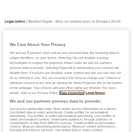
Legal notice
/
Mention légale - Mise en relation avec le Groupe LALUX
Mention légale - Mise en
We Care About Your Privacy
relation avec le Groupe LALUX
We and our
3
partners store and access personal data, like browsing data or
unique identifiers, on your device. Selecting I Accept enables tracking
technologies to support the purposes shown under we and our partners
process data to provide. Selecting Reject All or withdrawing your consent will
Avis Important
disable them. If trackers are disabled, some content and ads you see may not
be as relevant to you. You can resurface this menu to change your choices or
withdraw consent at any time by clicking the Show Purposes link on the bottom
Les données à caractère personnel contenues dans le
of the webpage. Your choices will have effect within our Website. For more
présent document, ci-après « les Données », sont traitées
details, refer to our Privacy Policy.
Data protection
Legal Notice
par la Banque et Caisse d´Epargne de l´Etat, Luxembourg,
We and our partners process data to provide:
établissement public autonome, sise au 1, place de Metz à
Use precise geolocation data. Store and/or access information on a device.
L-1930 à Luxembourg-Ville, dénommée ci-après « BCEE
Use limited data to select advertising. Create profiles for personalised
advertising. Use profiles to select personalised advertising. Use profiles to
» qui a la qualité de responsable de traitement.
select personalised content. Understand audiences through statistics or
combinations of data from different sources. Create profiles to personalise
content. Measure advertising performance. Measure content performance.
Develop and improve services. Use limited data to select content.