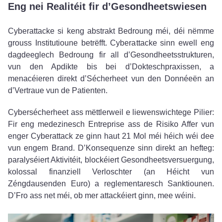
Eng nei Realitéit fir d’Gesondheetswiesen
Cyberattacke si keng abstrakt Bedroung méi, déi nëmme
grouss Institutioune betrëfft. Cyberattacke sinn ewell eng
dagdeeglech Bedroung fir all d’Gesondheetsstrukturen,
vun den Apdikte bis bei d’Dokteschpraxissen, a
menacéieren direkt d’Sécherheet vun den Donnéeën an
d’Vertraue vun de Patienten.
Cybersécherheet ass mëttlerweil e liewenswichtege Pilier:
Fir eng medezinesch Entreprise ass de Risiko Affer vun
enger Cyberattack ze ginn haut 21 Mol méi héich wéi dee
vun engem Brand. D’Konsequenze sinn direkt an hefteg:
paralyséiert Aktivitéit, blockéiert Gesondheetsversuergung,
kolossal finanziell Verloschter (an Héicht vun
Zéngdausenden Euro) a reglementaresch Sanktiounen.
D’Fro ass net méi, ob mer attackéiert ginn, mee wéini.