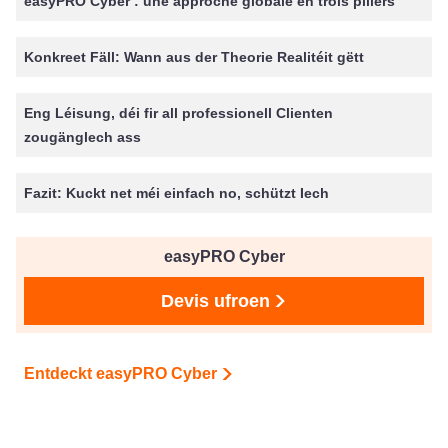
easyPRO Cyber : une approche globale en trois piliers
Konkreet Fäll: Wann aus der Theorie Realitéit gëtt
Eng Léisung, déi fir all professionell Clienten
zougänglech ass
Fazit: Kuckt net méi einfach no, schützt Iech
easyPRO Cyber
Devis ufroen
Entdeckt easyPRO Cyber