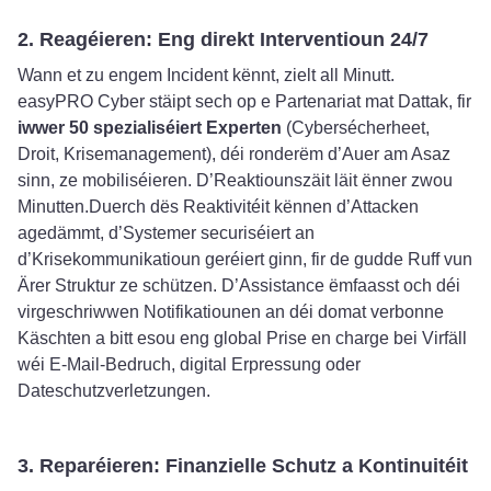
2. Reagéieren: Eng direkt Interventioun 24/7
Wann et zu engem Incident kënnt, zielt all Minutt.
easyPRO Cyber stäipt sech op e Partenariat mat Dattak, fir
iwwer 50 spezialiséiert Experten
(Cybersécherheet,
Droit, Krisemanagement), déi ronderëm d’Auer am Asaz
sinn, ze mobiliséieren. D’Reaktiounszäit läit ënner zwou
Minutten.Duerch dës Reaktivitéit kënnen d’Attacken
agedämmt, d’Systemer securiséiert an
d’Krisekommunikatioun geréiert ginn, fir de gudde Ruff vun
Ärer Struktur ze schützen. D’Assistance ëmfaasst och déi
virgeschriwwen Notifikatiounen an déi domat verbonne
Käschten a bitt esou eng global Prise en charge bei Virfäll
wéi E-Mail-Bedruch, digital Erpressung oder
Dateschutzverletzungen.
3. Reparéieren: Finanzielle Schutz a Kontinuitéit