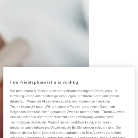
Ihre Privatsphäre ist uns wichtig
Wir und unsere
3
Partner speichern personenbezogene Daten, wie z. B.
Browsing-Daten oder eindeutige Kennungen, auf Ihrem Gerät und greifen
darauf zu . Wenn Sie Akzeptieren auswählen, können die Tracking-
Technologien die unter „Wir und unsere Partner verarbeiten Daten, um
Folgendes bereitzustellen“ genannten Zwecke unterstützen. . Durch Auswahl
von Alle ablehnen oder durch Widerruf Ihrer Einwilligung werden diese
Technologien deaktiviert. Wenn Tracker deaktiviert sind, erscheinen
möglicherweise Inhalte und Anzeigen, die für Sie weniger relevant sind. Sie
können dieses Menü jederzeit erneut aufrufen, um Ihre Auswahl zu ändern