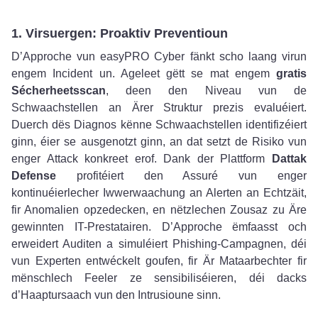
1. Virsuergen: Proaktiv Preventioun
D’Approche vun easyPRO Cyber fänkt scho laang virun
engem Incident un. Ageleet gëtt se mat engem
gratis
Sécherheetsscan
, deen den Niveau vun de
Schwaachstellen an Ärer Struktur prezis evaluéiert.
Duerch dës Diagnos kënne Schwaachstellen identifizéiert
ginn, éier se ausgenotzt ginn, an dat setzt de Risiko vun
enger Attack konkreet erof. Dank der Plattform
Dattak
Defense
profitéiert den Assuré vun enger
kontinuéierlecher Iwwerwaachung an Alerten an Echtzäit,
fir Anomalien opzedecken, en nëtzlechen Zousaz zu Äre
gewinnten IT-Prestatairen. D’Approche ëmfaasst och
erweidert Auditen a simuléiert Phishing-Campagnen, déi
vun Experten entwéckelt goufen, fir Är Mataarbechter fir
mënschlech Feeler ze sensibiliséieren, déi dacks
d’Haaptursaach vun den Intrusioune sinn.