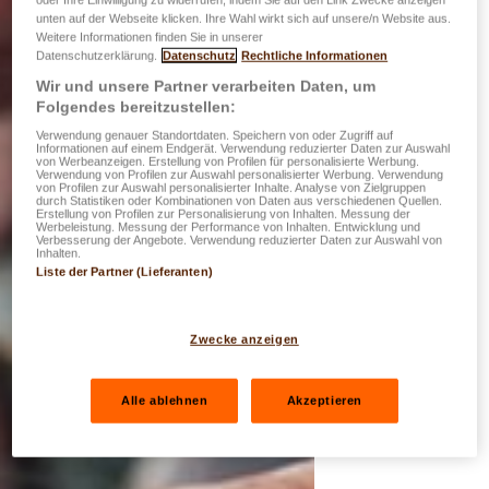
oder Ihre Einwilligung zu widerrufen, indem Sie auf den Link Zwecke anzeigen
unten auf der Webseite klicken. Ihre Wahl wirkt sich auf unsere/n Website aus.
Weitere Informationen finden Sie in unserer
Datenschutzerklärung.
Datenschutz
Rechtliche Informationen
Wir und unsere Partner verarbeiten Daten, um
Folgendes bereitzustellen:
Verwendung genauer Standortdaten. Speichern von oder Zugriff auf
Informationen auf einem Endgerät. Verwendung reduzierter Daten zur Auswahl
von Werbeanzeigen. Erstellung von Profilen für personalisierte Werbung.
Verwendung von Profilen zur Auswahl personalisierter Werbung. Verwendung
von Profilen zur Auswahl personalisierter Inhalte. Analyse von Zielgruppen
durch Statistiken oder Kombinationen von Daten aus verschiedenen Quellen.
Erstellung von Profilen zur Personalisierung von Inhalten. Messung der
Werbeleistung. Messung der Performance von Inhalten. Entwicklung und
Verbesserung der Angebote. Verwendung reduzierter Daten zur Auswahl von
Inhalten.
Liste der Partner (Lieferanten)
Zwecke anzeigen
Alle ablehnen
Akzeptieren