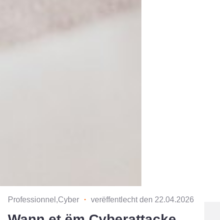
Professionnel,Cyber
・
verëffentlecht den 22.04.2026
Wann et ëm Cyberattacke