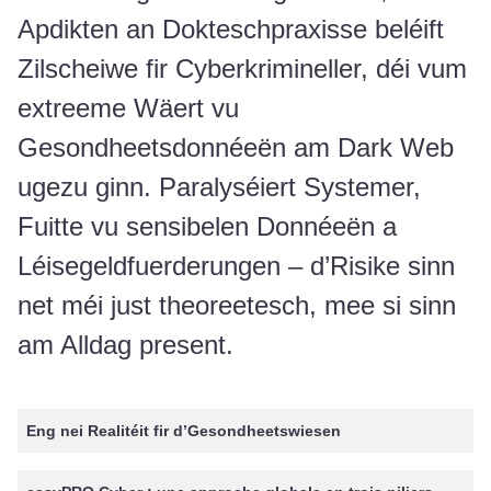
Apdikten an Dokteschpraxisse beléift
Zilscheiwe fir Cyberkrimineller, déi vum
extreeme Wäert vu
Gesondheetsdonnéeën am Dark Web
ugezu ginn. Paralyséiert Systemer,
Fuitte vu sensibelen Donnéeën a
Léisegeldfuerderungen – d’Risike sinn
net méi just theoreetesch, mee si sinn
am Alldag present.
Eng nei Realitéit fir d’Gesondheetswiesen