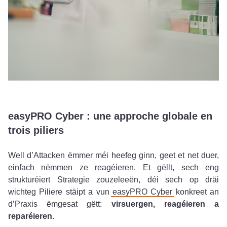
easyPRO Cyber : une approche globale en
trois piliers
Well d’Attacken ëmmer méi heefeg ginn, geet et net duer,
einfach nëmmen ze reagéieren. Et gëllt, sech eng
strukturéiert Strategie zouzeleeën, déi sech op dräi
wichteg Piliere stäipt a vun
easyPRO Cyber
konkreet an
d’Praxis ëmgesat gëtt:
virsuergen, reagéieren a
reparéieren
.