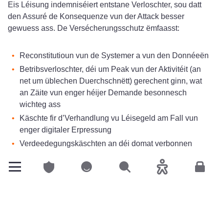
Eis Léisung indemniséiert entstane Verloschter, sou datt
den Assuré de Konsequenze vun der Attack besser
gewuess ass. De Versécherungsschutz ëmfaasst:
Reconstitutioun vun de Systemer a vun den Donnéeën
Betribsverloschter, déi um Peak vun der Aktivitéit (an
net um üblechen Duerchschnëtt) gerechent ginn, wat
an Zäite vun enger héijer Demande besonnesch
wichteg ass
Käschte fir d’Verhandlung vu Léisegeld am Fall vun
enger digitaler Erpressung
Verdeedegungskäschten an déi domat verbonnen
Demarchen, wann eng Drëttpersoun (Patient, Partner)
betraff ass
Privatclienten
Privatclienten
Sichen
Accessibilitéit
Espac
easyPRO Cyber bitt ausserdeem d’Fräiheet, am Fall vun
engem Incident de Prestataire vun Ärem Vertrauen ze
halen. D’Käschte ginn no der Validatioun vun den Devisen