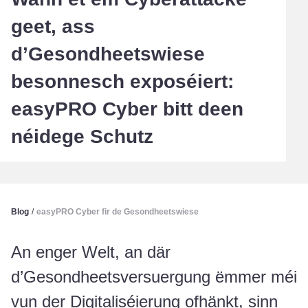
geet, ass
d’Gesondheetswiese
besonnesch exposéiert:
easyPRO Cyber bitt deen
néidege Schutz
Blog
/
easyPRO Cyber fir de Gesondheetswiese
An enger Welt, an där
d’Gesondheetsversuergung ëmmer méi
vun der Digitaliséierung ofhänkt, sinn