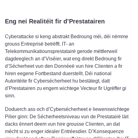
Eng nei Realitéit fir d’Prestatairen
Cyberattacke si keng abstrakt Bedroung méi, déi nëmme
grouss Entreprisë betrëfft. IT- an
Telekommunikatiounsprestatairë gerode mëttlerweil
dagdeeglech an d’Viséier, wat eng direkt Bedroung fir
d’Sécherheet vun den Donnéeë vun hire Clienten a fir
hiren eegene Fortbestand duerstellt. Déi national
Autoritéite fir Cybersécherheet hu bestätegt, datt
d’Prestatairen zu engem wichtege Vecteur fir Ugrëffer gi
sinn.
Doduerch ass och d’Cybersécherheet e liewenswichtege
Pilier ginn: De Sécherheetsniveau vun de Prestatairë läit
dacks ënnert deem vun hire grousse Clienten, an dat
mécht si zu enger idealer Entréesdier. D’Konsequenze