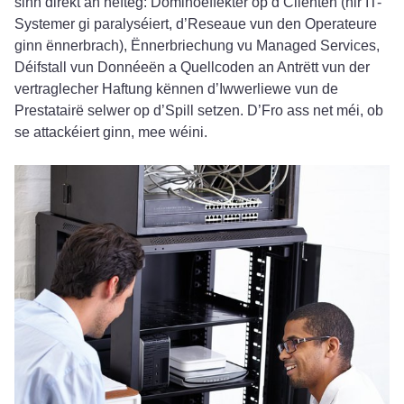
sinn direkt an hefteg: Dominoeffekter op d’Clienten (hir IT-
Systemer gi paralyséiert, d’Reseaue vun den Operateure
ginn ënnerbrach), Ënnerbriechung vu Managed Services,
Déifstall vun Donnéeën a Quellcoden an Antrëtt vun der
vertraglecher Haftung kënnen d’Iwwerliewe vun de
Prestatairë selwer op d’Spill setzen. D’Fro ass net méi, ob
se attackéiert ginn, mee wéini.