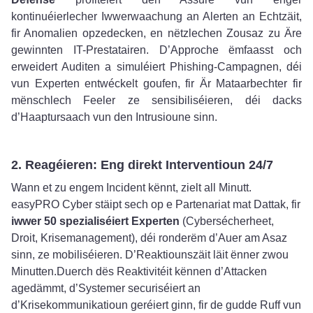
kontinuéierlecher Iwwerwaachung an Alerten an Echtzäit,
fir Anomalien opzedecken, en nëtzlechen Zousaz zu Äre
gewinnten IT-Prestatairen. D’Approche ëmfaasst och
erweidert Auditen a simuléiert Phishing-Campagnen, déi
vun Experten entwéckelt goufen, fir Är Mataarbechter fir
mënschlech Feeler ze sensibiliséieren, déi dacks
d’Haaptursaach vun den Intrusioune sinn.
2. Reagéieren: Eng direkt Interventioun 24/7
Wann et zu engem Incident kënnt, zielt all Minutt.
easyPRO Cyber stäipt sech op e Partenariat mat Dattak, fir
iwwer 50 spezialiséiert Experten
(Cybersécherheet,
Droit, Krisemanagement), déi ronderëm d’Auer am Asaz
sinn, ze mobiliséieren. D’Reaktiounszäit läit ënner zwou
Minutten.Duerch dës Reaktivitéit kënnen d’Attacken
agedämmt, d’Systemer securiséiert an
d’Krisekommunikatioun geréiert ginn, fir de gudde Ruff vun