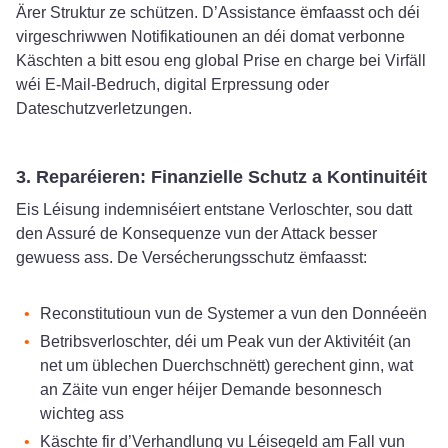
Ärer Struktur ze schützen. D’Assistance ëmfaasst och déi
virgeschriwwen Notifikatiounen an déi domat verbonne
Käschten a bitt esou eng global Prise en charge bei Virfäll
wéi E-Mail-Bedruch, digital Erpressung oder
Dateschutzverletzungen.
3. Reparéieren: Finanzielle Schutz a Kontinuitéit
Eis Léisung indemniséiert entstane Verloschter, sou datt
den Assuré de Konsequenze vun der Attack besser
gewuess ass. De Versécherungsschutz ëmfaasst:
Reconstitutioun vun de Systemer a vun den Donnéeën
Betribsverloschter, déi um Peak vun der Aktivitéit (an
net um üblechen Duerchschnëtt) gerechent ginn, wat
an Zäite vun enger héijer Demande besonnesch
wichteg ass
Käschte fir d’Verhandlung vu Léisegeld am Fall vun