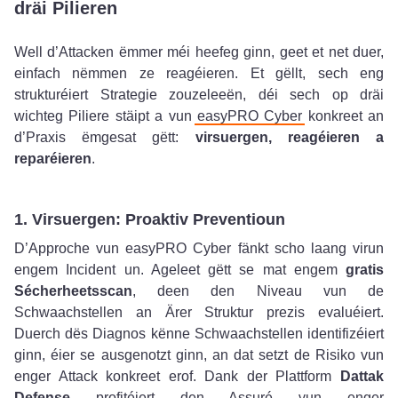
dräi Pilieren
Well d’Attacken ëmmer méi heefeg ginn, geet et net duer,
einfach nëmmen ze reagéieren. Et gëllt, sech eng
strukturéiert Strategie zouzeleeën, déi sech op dräi
wichteg Piliere stäipt a vun
easyPRO Cyber
konkreet an
d’Praxis ëmgesat gëtt:
virsuergen, reagéieren a
reparéieren
.
1. Virsuergen: Proaktiv Preventioun
D’Approche vun easyPRO Cyber fänkt scho laang virun
engem Incident un. Ageleet gëtt se mat engem
gratis
Sécherheetsscan
, deen den Niveau vun de
Schwaachstellen an Ärer Struktur prezis evaluéiert.
Duerch dës Diagnos kënne Schwaachstellen identifizéiert
ginn, éier se ausgenotzt ginn, an dat setzt de Risiko vun
enger Attack konkreet erof. Dank der Plattform
Dattak
Defense
profitéiert den Assuré vun enger