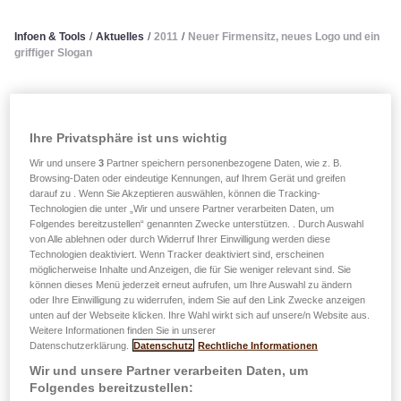
Infoen & Tools
/
Aktuelles
/
2011
/
Neuer Firmensitz, neues Logo und ein
griffiger Slogan
verëffentlecht den 17.10.2011
Neuer Firmensitz, neues Logo
Ihre Privatsphäre ist uns wichtig
Wir und unsere
3
Partner speichern personenbezogene Daten, wie z. B.
und ein griffiger Slogan
Browsing-Daten oder eindeutige Kennungen, auf Ihrem Gerät und greifen
darauf zu . Wenn Sie Akzeptieren auswählen, können die Tracking-
Technologien die unter „Wir und unsere Partner verarbeiten Daten, um
Folgendes bereitzustellen“ genannten Zwecke unterstützen. . Durch Auswahl
von Alle ablehnen oder durch Widerruf Ihrer Einwilligung werden diese
LALUX Assurances a changé de domicile : la plus
Technologien deaktiviert. Wenn Tracker deaktiviert sind, erscheinen
möglicherweise Inhalte und Anzeigen, die für Sie weniger relevant sind. Sie
ancienne compagnie d’assurances de Luxembourg a
können dieses Menü jederzeit erneut aufrufen, um Ihre Auswahl zu ändern
quitté son ancien siège emblématique situé au Centre
oder Ihre Einwilligung zu widerrufen, indem Sie auf den Link Zwecke anzeigen
Royal-Hamilius pour déménager à Leudelange au
unten auf der Webseite klicken. Ihre Wahl wirkt sich auf unsere/n Website aus.
Weitere Informationen finden Sie in unserer
numéro 9 de la rue Jean Fischbach.
Datenschutzerklärung.
Datenschutz
Rechtliche Informationen
Wir und unsere Partner verarbeiten Daten, um
L'emplacement à proximité des villes de Luxembourg
Folgendes bereitzustellen:
et d'Esch/Alzette fournit une connexion pratique au