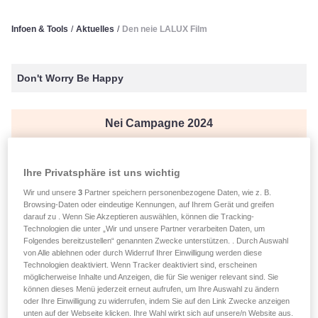
Infoen & Tools
/
Aktuelles
/
Den neie LALUX Film
Don't Worry Be Happy
Nei Campagne 2024
Entdecken
Ihre Privatsphäre ist uns wichtig
Wir und unsere
3
Partner speichern personenbezogene Daten, wie z. B.
verëffentlecht den 13.09.2024
Browsing-Daten oder eindeutige Kennungen, auf Ihrem Gerät und greifen
darauf zu . Wenn Sie Akzeptieren auswählen, können die Tracking-
Den neie LALUX Film
Technologien die unter „Wir und unsere Partner verarbeiten Daten, um
Folgendes bereitzustellen“ genannten Zwecke unterstützen. . Durch Auswahl
von Alle ablehnen oder durch Widerruf Ihrer Einwilligung werden diese
Technologien deaktiviert. Wenn Tracker deaktiviert sind, erscheinen
Don't Worry Be Happy
möglicherweise Inhalte und Anzeigen, die für Sie weniger relevant sind. Sie
können dieses Menü jederzeit erneut aufrufen, um Ihre Auswahl zu ändern
oder Ihre Einwilligung zu widerrufen, indem Sie auf den Link Zwecke anzeigen
Säit Mëtt September 2024 ass déi
nei LALUX Reklamm
unten auf der Webseite klicken. Ihre Wahl wirkt sich auf unsere/n Website aus.