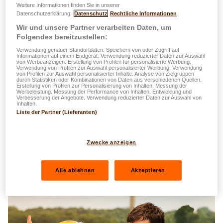
an de Kinoen, op der Lëtzebuerger Televisioun an och op
Weitere Informationen finden Sie in unserer
Datenschutzerklärung.
Datenschutz
Rechtliche Informationen
den digitale Kanäl ze gesinn. Dës ass d'Resultat vun
Wir und unsere Partner verarbeiten Daten, um
enger enker Zesummenaarbecht mat den Agencen
Folgendes bereitzustellen:
Vanksen
an
Eligans
a passt perfekt an de
Verwendung genauer Standortdaten. Speichern von oder Zugriff auf
Markenuniversum, dee mat der Agence
BetoCee
fir den
Informationen auf einem Endgerät. Verwendung reduzierter Daten zur Auswahl
von Werbeanzeigen. Erstellung von Profilen für personalisierte Werbung.
100. Anniversaire vum Grupp ausgeschafft gouf.
Verwendung von Profilen zur Auswahl personalisierter Werbung. Verwendung
von Profilen zur Auswahl personalisierter Inhalte. Analyse von Zielgruppen
durch Statistiken oder Kombinationen von Daten aus verschiedenen Quellen.
Méi wéi de Slogan "
Don't worry, BE HAPPY
" ze
Erstellung von Profilen zur Personalisierung von Inhalten. Messung der
Werbeleistung. Messung der Performance von Inhalten. Entwicklung und
widderhuelen, goung et drëms den Etat d'esprit ze weisen,
Verbesserung der Angebote. Verwendung reduzierter Daten zur Auswahl von
Inhalten.
deen der LALUX hir DNA a Wäerter reflektéiert, déi
Liste der Partner (Lieferanten)
d'Gesellschaft schonn ëmmer vertrueden huet. Si
garantéiert hiren Assuréën d'Freed vun engem intensiven
Zwecke anzeigen
a fräie Liewen ze liewen ouni sech iwwer méiglech
Réckschléi ze këmmeren (déi vun hirer Versécherung vum
Vertrauen iwwerholl ginn), sou datt si ënner allen Ëmstänn
Alle ablehnen
Akzeptieren
hiert Laache kënnen halen.