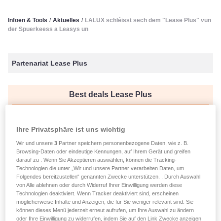
Infoen & Tools
/
Aktuelles
/
LALUX schléisst sech dem "Lease Plus" vun
der Spuerkeess a Leasys un
Partenariat Lease Plus
Best deals Lease Plus
Kuckt déi speziell Offeren
Ihre Privatsphäre ist uns wichtig
Wir und unsere
3
Partner speichern personenbezogene Daten, wie z. B.
Browsing-Daten oder eindeutige Kennungen, auf Ihrem Gerät und greifen
Partenariat Lease Plus
darauf zu . Wenn Sie Akzeptieren auswählen, können die Tracking-
Technologien die unter „Wir und unsere Partner verarbeiten Daten, um
Consultéiert den offizielle Communiqué
Folgendes bereitzustellen“ genannten Zwecke unterstützen. . Durch Auswahl
von Alle ablehnen oder durch Widerruf Ihrer Einwilligung werden diese
Technologien deaktiviert. Wenn Tracker deaktiviert sind, erscheinen
möglicherweise Inhalte und Anzeigen, die für Sie weniger relevant sind. Sie
verëffentlecht den 28.01.2026
können dieses Menü jederzeit erneut aufrufen, um Ihre Auswahl zu ändern
oder Ihre Einwilligung zu widerrufen, indem Sie auf den Link Zwecke anzeigen