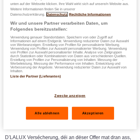
LALUX schléisst sech dem
unten auf der Webseite klicken. Ihre Wahl wirkt sich auf unsere/n Website aus.
Weitere Informationen finden Sie in unserer
"Lease Plus" vun der
Datenschutzerklärung.
Datenschutz
Rechtliche Informationen
Wir und unsere Partner verarbeiten Daten, um
Spuerkeess a Leasys un
Folgendes bereitzustellen:
Verwendung genauer Standortdaten. Speichern von oder Zugriff auf
Informationen auf einem Endgerät. Verwendung reduzierter Daten zur Auswahl
von Werbeanzeigen. Erstellung von Profilen für personalisierte Werbung.
Partenariat Lease Plus
Verwendung von Profilen zur Auswahl personalisierter Werbung. Verwendung
von Profilen zur Auswahl personalisierter Inhalte. Analyse von Zielgruppen
durch Statistiken oder Kombinationen von Daten aus verschiedenen Quellen.
Erstellung von Profilen zur Personalisierung von Inhalten. Messung der
LALUX Assurances schléisst eng Partnerschaft mat
Werbeleistung. Messung der Performance von Inhalten. Entwicklung und
Verbesserung der Angebote. Verwendung reduzierter Daten zur Auswahl von
Spuerkeess a Leasys Luxembourg of, fir "
Lease Plus
" ze
Inhalten.
Liste der Partner (Lieferanten)
verstäerken, der
all-inklusiv Leasingléisung
fir
Privatclienten.
Dank dëser Partnerschaft profitéieren zukünfteg
Zwecke anzeigen
Chauffeure vun engem ëmfaassenden,
suergefräie
Pakage
: Finanzéierung, Gefier, Versécherung an
Alle ablehnen
Akzeptieren
Déngschter sinn an engem eenzege, feste Loyer pro
Mount mat abegraff.
D'LALUX Versécherung, déi an dëser Offer mat dran ass,