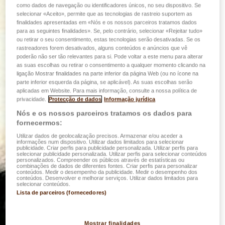
como dados de navegação ou identificadores únicos, no seu dispositivo. Se
selecionar «Aceito», permite que as tecnologias de rastreio suportem as
finalidades apresentadas em «Nós e os nossos parceiros tratamos dados
para as seguintes finalidades». Se, pelo contrário, selecionar «Rejeitar tudo»
ou retirar o seu consentimento, estas tecnologias serão desativadas. Se os
rastreadores forem desativados, alguns conteúdos e anúncios que vê
poderão não ser tão relevantes para si. Pode voltar a este menu para alterar
as suas escolhas ou retirar o consentimento a qualquer momento clicando na
ligação Mostrar finalidades na parte inferior da página Web (ou no ícone na
parte inferior esquerda da página, se aplicável). As suas escolhas serão
aplicadas em Website. Para mais informação, consulte a nossa política de
privacidade.
Protecção de dados
Informação jurídica
Nós e os nossos parceiros tratamos os dados para
fornecermos:
Utilizar dados de geolocalização precisos. Armazenar e/ou aceder a
informações num dispositivo. Utilizar dados limitados para selecionar
publicidade. Criar perfis para publicidade personalizada. Utilizar perfis para
selecionar publicidade personalizada. Utilizar perfis para selecionar conteúdos
personalizados. Compreender os públicos através de estatísticas ou
combinações de dados de diferentes fontes. Criar perfis para personalizar
conteúdos. Medir o desempenho da publicidade. Medir o desempenho dos
conteúdos. Desenvolver e melhorar serviços. Utilizar dados limitados para
selecionar conteúdos.
Lista de parceiros (fornecedores)
Mostrar finalidades