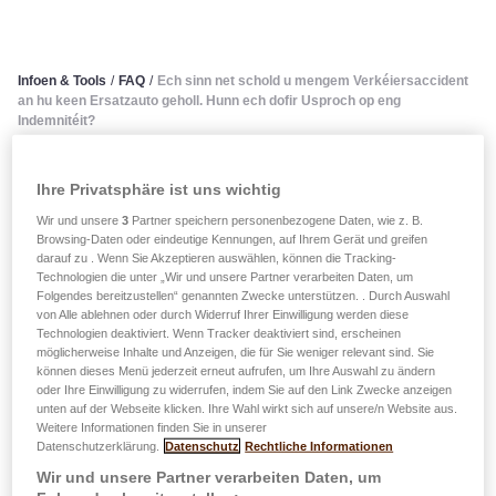
Infoen & Tools
/
FAQ
/
Ech sinn net schold u mengem Verkéiersaccident
an hu keen Ersatzauto geholl. Hunn ech dofir Usproch op eng
Indemnitéit?
Ech sinn net schold u mengem
Ihre Privatsphäre ist uns wichtig
Wir und unsere
3
Partner speichern personenbezogene Daten, wie z. B.
Verkéiersaccident an hu keen
Browsing-Daten oder eindeutige Kennungen, auf Ihrem Gerät und greifen
darauf zu . Wenn Sie Akzeptieren auswählen, können die Tracking-
Ersatzauto geholl. Hunn ech
Technologien die unter „Wir und unsere Partner verarbeiten Daten, um
Folgendes bereitzustellen“ genannten Zwecke unterstützen. . Durch Auswahl
dofir Usproch op eng
von Alle ablehnen oder durch Widerruf Ihrer Einwilligung werden diese
Technologien deaktiviert. Wenn Tracker deaktiviert sind, erscheinen
möglicherweise Inhalte und Anzeigen, die für Sie weniger relevant sind. Sie
Indemnitéit?
können dieses Menü jederzeit erneut aufrufen, um Ihre Auswahl zu ändern
oder Ihre Einwilligung zu widerrufen, indem Sie auf den Link Zwecke anzeigen
unten auf der Webseite klicken. Ihre Wahl wirkt sich auf unsere/n Website aus.
D'Affer vu Verkéiersaccidenter gräifen dacks net op en
Weitere Informationen finden Sie in unserer
Ersatzauto zeréck. Och wann d'Assurance hinnen
Datenschutzerklärung.
Datenschutz
Rechtliche Informationen
d'Forfaiten, déi fir esou en Ersatzauto virgesi sinn, net
Wir und unsere Partner verarbeiten Daten, um