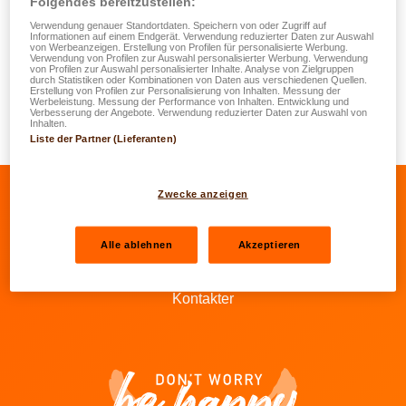
ausbezilt, engagéiert si sech, all d'Deplacementsfraise bei
Folgendes bereitzustellen:
der Assurance vum Verantwortleche fir den Accident
Verwendung genauer Standortdaten. Speichern von oder Zugriff auf
Informationen auf einem Endgerät. Verwendung reduzierter Daten zur Auswahl
anzefuerderen.
von Werbeanzeigen. Erstellung von Profilen für personalisierte Werbung.
Verwendung von Profilen zur Auswahl personalisierter Werbung. Verwendung
von Profilen zur Auswahl personalisierter Inhalte. Analyse von Zielgruppen
durch Statistiken oder Kombinationen von Daten aus verschiedenen Quellen.
Dës Fraise ginn net vun Ärer Assurance virgestreckt, mee
Erstellung von Profilen zur Personalisierung von Inhalten. Messung der
Werbeleistung. Messung der Performance von Inhalten. Entwicklung und
sinn Deel vun der Entschiedegung, déi d'Assurance vun
Verbesserung der Angebote. Verwendung reduzierter Daten zur Auswahl von
Inhalten.
der verantwortlecher Drëttpersoun Iech iwwerweist.
Liste der Partner (Lieferanten)
Zwecke anzeigen
Op de Facebook vu LALUX goen
Op de LinkedIn vu LALUX goen
Op de YouTube vu LALUX 
Op den Instagram v
Alle ablehnen
Akzeptieren
Agenten
Kontakter