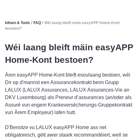
Infoen & Tools
/
FAQ
/
Wéi laang bleift mäin easyAPP Home-Kont
bestoen?
Wéi laang bleift mäin easyAPP
Home-Kont bestoen?
Ären easyAPP Home-Kont bleift esoulaang bestoen, wéi
Dir op d'mannst een Assurancekontrakt beim Grupp
LALUX (LALUX Assurances, LALUX Assurances-Vie an
DKV Luxembourg) als Preneur d’assurances (an/oder als
Assuré vun engem Krankeversécherungs-Gruppekontrakt
vun Ärem Employeur) lafen hutt.
D'Benotze vu LALUX easyAPP Home ass net
obligatoresch, gëtt awer staark recommandéiert, well se