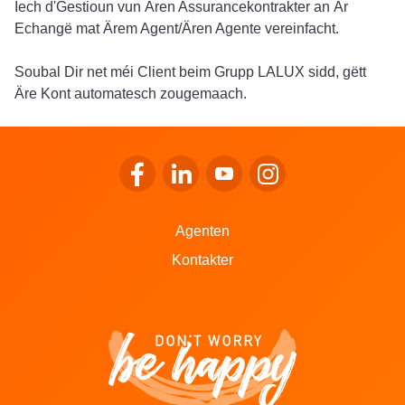
Iech d'Gestioun vun Ären Assurancekontrakter an Är
Echangë mat Ärem Agent/Ären Agente vereinfacht.
Soubal Dir net méi Client beim Grupp LALUX sidd, gëtt
Äre Kont automatesch zougemaach.
Op de Facebook vu LALUX goen
Op de LinkedIn vu LALUX goen
Op de YouTube vu LALUX 
Op den Instagram v
Agenten
Kontakter