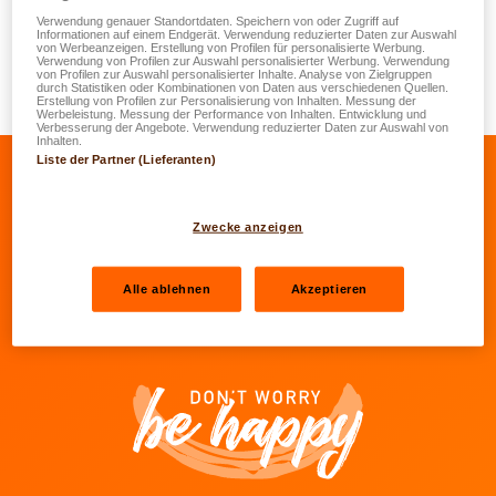
Ären Agente vereinfacht.
Verwendung genauer Standortdaten. Speichern von oder Zugriff auf
Informationen auf einem Endgerät. Verwendung reduzierter Daten zur Auswahl
von Werbeanzeigen. Erstellung von Profilen für personalisierte Werbung.
Verwendung von Profilen zur Auswahl personalisierter Werbung. Verwendung
Soubal Dir net méi Client beim Grupp LALUX sidd, gëtt
von Profilen zur Auswahl personalisierter Inhalte. Analyse von Zielgruppen
durch Statistiken oder Kombinationen von Daten aus verschiedenen Quellen.
Äre Kont automatesch zougemaach.
Erstellung von Profilen zur Personalisierung von Inhalten. Messung der
Werbeleistung. Messung der Performance von Inhalten. Entwicklung und
Verbesserung der Angebote. Verwendung reduzierter Daten zur Auswahl von
Inhalten.
Liste der Partner (Lieferanten)
Op de Facebook vu LALUX goen
Op de LinkedIn vu LALUX goen
Op de YouTube vu LALUX 
Op den Instagram v
Zwecke anzeigen
Agenten
Alle ablehnen
Akzeptieren
Kontakter