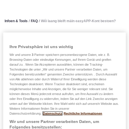
Infoen & Tools
/
FAQ
/
Wéi laang bleift mäin easyAPP-Kont bestoen?
Wéi laang bleift mäin
Ihre Privatsphäre ist uns wichtig
easyAPP-Kont bestoen?
Wir und unsere
3
Partner speichern personenbezogene Daten, wie z. B.
Browsing-Daten oder eindeutige Kennungen, auf Ihrem Gerät und greifen
Ären easyAPP-Kont bleift esoulaang bestoen, wéi Dir op
darauf zu . Wenn Sie Akzeptieren auswählen, können die Tracking-
Technologien die unter „Wir und unsere Partner verarbeiten Daten, um
d'mannst een Assurancekontrakt beim Grupp LALUX
Folgendes bereitzustellen“ genannten Zwecke unterstützen. . Durch Auswahl
(LALUX Assurances, LALUX Assurances-Vie an DKV
von Alle ablehnen oder durch Widerruf Ihrer Einwilligung werden diese
Luxembourg) als Preneur d’assurances (an/oder als
Technologien deaktiviert. Wenn Tracker deaktiviert sind, erscheinen
möglicherweise Inhalte und Anzeigen, die für Sie weniger relevant sind. Sie
Assuré vun engem Krankeversécherungs-Gruppekontrakt
können dieses Menü jederzeit erneut aufrufen, um Ihre Auswahl zu ändern
vun Ärem Employeur) lafen hutt.
oder Ihre Einwilligung zu widerrufen, indem Sie auf den Link Zwecke anzeigen
unten auf der Webseite klicken. Ihre Wahl wirkt sich auf unsere/n Website aus.
Weitere Informationen finden Sie in unserer
D'Benotze vu LALUX easyAPP ass net obligatoresch, gëtt
Datenschutzerklärung.
Datenschutz
Rechtliche Informationen
awer staark recommandéiert, well se Iech d'Gestioun vun
Wir und unsere Partner verarbeiten Daten, um
Ären Assurancekontrakter an Är Echangë mat Ärem Agent/
Folgendes bereitzustellen: