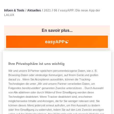
Infoen & Tools
/
Aktuelles
/
2021
/
06
/
easyAPP: Die neue App der
LALUX
En savoir plus...
easyAPP
verëffentlecht den 14.06.2021
Ihre Privatsphäre ist uns wichtig
easyAPP: Die neue App der
Wir und unsere
3
Partner speichern personenbezogene Daten, wie z. B.
LALUX
Browsing-Daten oder eindeutige Kennungen, auf Ihrem Gerät und greifen
darauf zu . Wenn Sie Akzeptieren auswählen, können die Tracking-
Technologien die unter „Wir und unsere Partner verarbeiten Daten, um
Folgendes bereitzustellen“ genannten Zwecke unterstützen. . Durch Auswahl
von Alle ablehnen oder durch Widerruf Ihrer Einwilligung werden diese
Votre agent à portée de main !
Technologien deaktiviert. Wenn Tracker deaktiviert sind, erscheinen
möglicherweise Inhalte und Anzeigen, die für Sie weniger relevant sind. Sie
La nouvelle
easyAPP de LALUX
a pour objectif
können dieses Menü jederzeit erneut aufrufen, um Ihre Auswahl zu ändern
oder Ihre Einwilligung zu widerrufen, indem Sie auf den Link Zwecke anzeigen
de simplifier la gestion de vos assurances: consultez tous
unten auf der Webseite klicken. Ihre Wahl wirkt sich auf unsere/n Website aus.