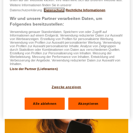
vos contrats d'assurances dommages, de responsabilité
Weitere Informationen finden Sie in unserer
Datenschutzerklärung.
Datenschutz
Rechtliche Informationen
civile, d'assurances vie et santé à un seul endroit.
Wir und unsere Partner verarbeiten Daten, um
Folgendes bereitzustellen:
Profitez d'une panoplie de
services digitaux
comme les
demandes de remboursement santé, les déclarations de
Verwendung genauer Standortdaten. Speichern von oder Zugriff auf
Informationen auf einem Endgerät. Verwendung reduzierter Daten zur Auswahl
sinistres, la modification de vos données personnelles ou
von Werbeanzeigen. Erstellung von Profilen für personalisierte Werbung.
Verwendung von Profilen zur Auswahl personalisierter Werbung. Verwendung
encore les requêtes de documents tels que certificats
von Profilen zur Auswahl personalisierter Inhalte. Analyse von Zielgruppen
durch Statistiken oder Kombinationen von Daten aus verschiedenen Quellen.
fiscaux et attestations tout en conservant un
contact
Erstellung von Profilen zur Personalisierung von Inhalten. Messung der
Werbeleistung. Messung der Performance von Inhalten. Entwicklung und
privilégié avec votre agent.
Verbesserung der Angebote. Verwendung reduzierter Daten zur Auswahl von
Inhalten.
Liste der Partner (Lieferanten)
Zwecke anzeigen
Alle ablehnen
Akzeptieren