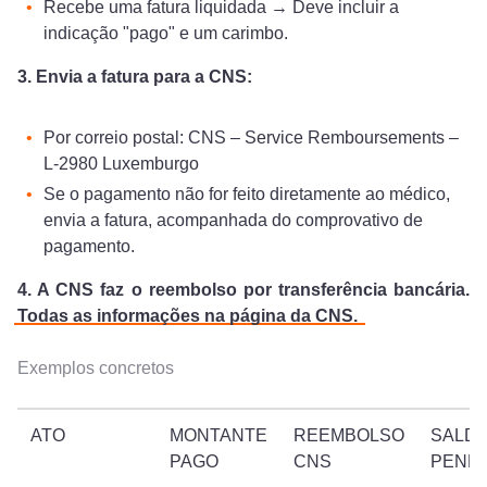
Recebe uma fatura liquidada → Deve incluir a
indicação "pago" e um carimbo.
3. Envia a fatura para a CNS:
Por correio postal: CNS – Service Remboursements –
L-2980 Luxemburgo
Se o pagamento não for feito diretamente ao médico,
envia a fatura, acompanhada do comprovativo de
pagamento.
4. A CNS faz o reembolso por transferência bancária.
Todas as informações na página da CNS.
Exemplos concretos
ATO
MONTANTE
REEMBOLSO
SALD
PAGO
CNS
PEND