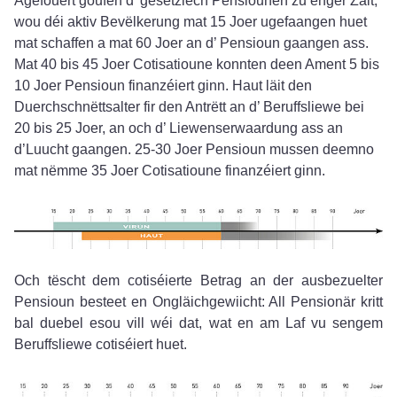
Agefouert goufen d’ gesetzlech Pensiounen zu enger Zäit,
wou déi aktiv Bevëlkerung mat 15 Joer ugefaangen huet
mat schaffen a mat 60 Joer an d’ Pensioun gaangen ass.
Mat 40 bis 45 Joer Cotisatioune konnten deen Ament 5 bis
10 Joer Pensioun finanzéiert ginn. Haut läit den
Duerchschnëttsalter fir den Antrëtt an d’ Beruffsliewe bei
20 bis 25 Joer, an och d’ Liewenserwaardung ass an
d’Luucht gaangen. 25-30 Joer Pensioun mussen deemno
mat nëmme 35 Joer Cotisatioune finanzéiert ginn.
Och tëscht dem cotiséierte Betrag an der ausbezuelter
Pensioun besteet en Ongläichgewiicht: All Pensionär kritt
bal duebel esou vill wéi dat, wat en am Laf vu sengem
Beruffsliewe cotiséiert huet.