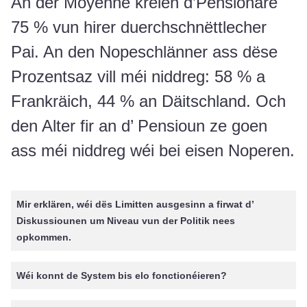
An der Moyenne kréien d’Pensionäre
75 % vun hirer duerchschnëttlecher
Pai. An den Nopeschlänner ass dëse
Prozentsaz vill méi niddreg: 58 % a
Frankräich, 44 % an Däitschland. Och
den Alter fir an d’ Pensioun ze goen
ass méi niddreg wéi bei eisen Noperen.
Mir erklären, wéi dës Limitten ausgesinn a firwat d’
Diskussiounen um Niveau vun der Politik nees
opkommen.
Wéi konnt de System bis elo fonctionéieren?