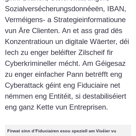
Sozialversécherungsdonnéeën, IBAN,
Verméigens- a Strategieinformatioune
vun Äre Clienten. An et ass grad dës
Konzentratioun un digitale Wäerter, déi
Iech zu enger beléifter Zilscheif fir
Cyberkrimineller mécht. Am Géigesaz
zu enger einfacher Pann betrëfft eng
Cyberattack géint eng Fiduciaire net
nëmmen eng Entitéit, si destabiliséiert
eng ganz Kette vun Entreprisen.
Firwat sinn d’Fiduciairen esou speziell am Viséier vu