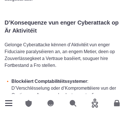
D’Konsequenze vun enger Cyberattack op
Är Aktivitéit
Gelonge Cyberattacke kënnen d’Aktivitéit vun enger
Fiduciaire paralyséieren an, an engem Metier, deen op
Zouverlässegkeet a Vertraue baséiert, souguer hire
Fortbestand a Fro stellen.
Blockéiert Comptabilitéitssystemer
:
D’Verschlësselung oder d’Kompromettéiere vun der
Gestiounssoftware an den Instrumenter fir
d’Steiererklärung féiert zu Retarde bei de
Privatclienten
Privatclienten
Sichen
Accessibilitéit
Espac
Comptabilitéits- a steierleche Verflichtungen, déi
d’Clienten direkt penaliséieren.
Déifstall vun ultrasensibelen Donnéeën
: D’Bilanen,