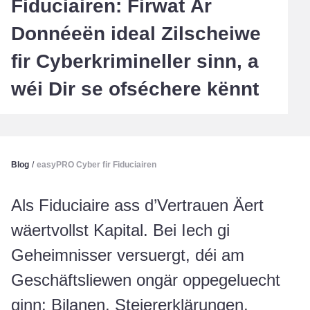
Fiduciairen: Firwat Är
Donnéeën ideal Zilscheiwe
fir Cyberkrimineller sinn, a
wéi Dir se ofséchere kënnt
Blog
/
easyPRO Cyber fir Fiduciairen
Als Fiduciaire ass d’Vertrauen Äert
wäertvollst Kapital. Bei Iech gi
Geheimnisser versuergt, déi am
Geschäftsliewen ongär oppegeluecht
ginn: Bilanen, Steiererklärungen,