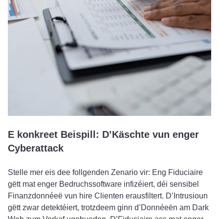
E konkreet Beispill: D’Käschte vun enger
Cyberattack
Stelle mer eis dee follgenden Zenario vir: Eng Fiduciaire
gëtt mat enger Bedruchssoftware infizéiert, déi sensibel
Finanzdonnéeë vun hire Clienten erausfiltert. D’Intrusioun
gëtt zwar detektéiert, trotzdeem ginn d’Donnéeën am Dark