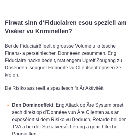
Firwat sinn d’Fiduciairen esou speziell am
Viséier vu Kriminellen?
Bei de Fiduciairë leeft e grousse Volume u kritesche
Finanz- a perséinlechen Donnéeën zesummen. Eng
Fiduciaire hacke bedeit, mat engem Ugrëff Zougang zu
Dosenden, souguer Honnerte vu Clientsentreprisen ze
kréien.
De Risiko ass reell a spezifesch fir Är Aktivitéit:
Den Dominoeffekt
: Eng Attack op Äre System breet
sech direkt op d’Donnéeë vun Äre Clienten aus an
exposéiert si dem Risiko vu Bedruch, Retarde bei der
TVA a bei der Sozialversécherung a geriichtleche
Poursuitten.