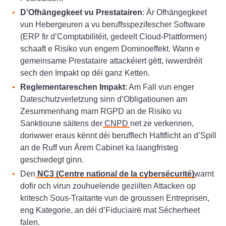
D’Ofhängegkeet vu Prestatairen
: Är Ofhängegkeet
vun Hebergeuren a vu beruffsspezifescher Software
(ERP fir d’Comptabilitéit, gedeelt Cloud-Plattformen)
schaaft e Risiko vun engem Dominoeffekt. Wann e
gemeinsame Prestataire attackéiert gëtt, iwwerdréit
sech den Impakt op déi ganz Ketten.
Reglementareschen Impakt
: Am Fall vun enger
Dateschutzverletzung sinn d’Obligatiounen am
Zesummenhang mam RGPD an de Risiko vu
Sanktioune säitens der
CNPD
net ze verkennen,
doriwwer eraus kënnt déi berufflech Haftflicht an d’Spill
an de Ruff vun Ärem Cabinet ka laangfristeg
geschiedegt ginn.
Den
NC3 (Centre national de la cybersécurité)
warnt
dofir och virun zouhuelende geziilten Attacken op
kritesch Sous-Traitante vun de groussen Entreprisen,
eng Kategorie, an déi d’Fiduciairë mat Sécherheet
falen.