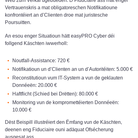
Web zum Verkaf ugebueden. D’Fiduciaire ass mat enger
Vertrauenskris a mat obligatoreschen Notifikatioune
konfrontéiert an d’Clienten droe mat juristesche
Poursuitten.
An esou enger Situatioun hätt easyPRO Cyber déi
follgend Käschten iwwerholl:
Noutfall-Assistance: 720 €
Notifikatioun un d’Clienten an un d’Autoritéiten: 5.000 €
Reconstitutioun vum IT-System a vun de geklauten
Donnéeën: 20.000 €
Haftflicht (Schied bei Drëtten): 80.000 €
Monitoring vun de kompromettéierten Donnéeën:
10.000 €
Dëst Beispill illustréiert den Ëmfang vun de Käschten,
deenen eng Fiduciaire ouni adäquat Ofsécherung
ausgesat ass.