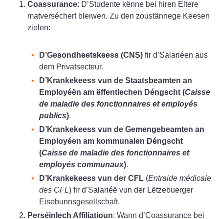
Coassurance
: D’Studente kënne bei hiren Eltere
matverséchert bleiwen. Zu den zoustännege Keesen
zielen:
D’Gesondheetskeess (CNS)
fir d’Salariéen aus
dem Privatsecteur.
D’Krankekeess vun de Staatsbeamten an
Employéën am ëffentlechen Déngscht (
Caisse
de maladie des fonctionnaires et employés
publics
)
.
D’Krankekeess vun de Gemengebeamten an
Employéen am kommunalen Déngscht
(
Caisse de maladie des fonctionnaires et
employés communaux
)
.
D’Krankekeess vun der CFL
(
Entraide médicale
des CFL
) fir d’Salariéë vun der Lëtzebuerger
Eisebunnsgesellschaft.
Perséinlech Affiliatioun
: Wann d’Coassurance bei