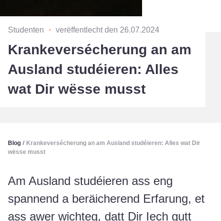
Studenten
・
verëffentlecht den 26.07.2024
Krankeversécherung an am
Ausland studéieren: Alles
wat Dir wësse musst
Blog
/
Krankeversécherung an am Ausland studéieren: Alles wat Dir
wësse musst
Am Ausland studéieren ass eng
spannend a beräicherend Erfarung, et
ass awer wichteg, datt Dir Iech gutt