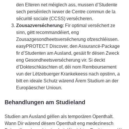
den Elteren net méiglech ass, mussen d’Studente
sech perséinlech iwwer de Centre commun de la
sécurité sociale (CCSS) versécheren.
Zousazversécherung
: Fir optimal verséchert ze
sinn, gëtt recommandéiert, eng
Zousazgesondheetsversécherung ofzeschléissen.
easyPROTECT Discover, den Assurancë-Package
fir d’Studenten am Ausland, gesäit fir dësen Zweck
eng Gesondheetsversécherung vir. Si deckt
d’Dokteschkäschten of, déi nom Remboursement
vun der Lëtzebuerger Krankekeess nach opstinn, a
bitt en ideale Schutz wärend Ärem Studium an der
Europäescher Unioun.
Behandlungen am Studieland
Studien am Ausland gëllen als temporären Openthalt.
Wann Dir wärend dësem Openthalt eng medezinesch