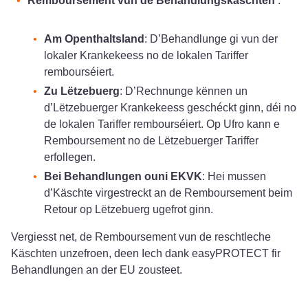
Remboursement vun de Behandlungskäschten
:
Am Openthaltsland
: D’Behandlunge gi vun der
lokaler Krankekeess no de lokalen Tariffer
rembourséiert.
Zu Lëtzebuerg
: D’Rechnunge kënnen un
d’Lëtzebuerger Krankekeess geschéckt ginn, déi no
de lokalen Tariffer rembourséiert. Op Ufro kann e
Remboursement no de Lëtzebuerger Tariffer
erfollegen.
Bei Behandlungen ouni EKVK
: Hei mussen
d’Käschte virgestreckt an de Remboursement beim
Retour op Lëtzebuerg ugefrot ginn.
Vergiesst net, de Remboursement vun de reschtleche
Käschten unzefroen, deen Iech dank easyPROTECT fir
Behandlungen an der EU zousteet.