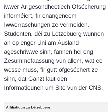
iwwer Är gesondheetlech Ofsécherung
informéiert, fir onangeneem
Iwwerraschungen ze vermeiden.
Studenten, déi zu Lëtzebuerg wunnen
an op enger Uni am Ausland
ageschriwwe sinn, fannen hei eng
Zesummefaassung vun allem, wat ee
wësse muss, fir gutt ofgeséchert ze
sinn, dat Ganzt laut den
Informatiounen um Site vun der CNS.
Affiliatioun zu Lëtzebuerg