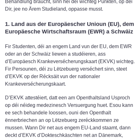
Behandlung braucht, sinn hei déi wichteg Punkten, op déi
Dir, jee no Ärem Studieland, oppasse musst.
1. Land aus der Europäescher Unioun (EU), dem
Europäesche Wirtschaftsraum (EWR) a Schwäiz
Fir Studenten, déi an engem Land vun der EU, dem EWR
oder an der Schwäiz liewen a studéieren, ass
d’Europäesch Krankeversécherungskaart (EKVK) wichteg.
Fir Persounen, déi zu Lëtzebuerg verséchert sinn, steet
d’EKVK op der Récksäit vun der nationaler
Krankeversécherungskaart.
D’EKVK attestéiert, datt een am Openthaltsland Usproch
op déi néideg medezinesch Versuergung huet. Esou kann
ee sech behandele loossen, ouni den Openthalt
ënnerbriechen an op Lëtzebuerg zeréckkommen ze
mussen. Wann Dir net aus engem EU-Land staamt, dann
deckt d’EKVK d’Dokteschkäschten net an Dänemark,