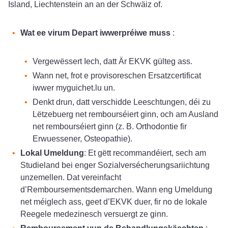
Island, Liechtenstein an an der Schwäiz of.
Wat ee virum Depart iwwerpréiwe muss
:
Vergewëssert Iech, datt Är EKVK gülteg ass.
Wann net, frot e provisoreschen Ersatzcertificat
iwwer myguichet.lu un.
Denkt drun, datt verschidde Leeschtungen, déi zu
Lëtzebuerg net rembourséiert ginn, och am Ausland
net rembourséiert ginn (z. B. Orthodontie fir
Erwuessener, Osteopathie).
Lokal Umeldung
: Et gëtt recommandéiert, sech am
Studieland bei enger Sozialversécherungsariichtung
unzemellen. Dat vereinfacht
d’Remboursementsdemarchen. Wann eng Umeldung
net méiglech ass, geet d’EKVK duer, fir no de lokale
Reegele medezinesch versuergt ze ginn.