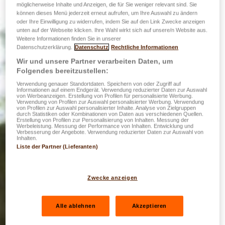
möglicherweise Inhalte und Anzeigen, die für Sie weniger relevant sind. Sie
können dieses Menü jederzeit erneut aufrufen, um Ihre Auswahl zu ändern
oder Ihre Einwilligung zu widerrufen, indem Sie auf den Link Zwecke anzeigen
unten auf der Webseite klicken. Ihre Wahl wirkt sich auf unsere/n Website aus.
Weitere Informationen finden Sie in unserer
Datenschutzerklärung.
Datenschutz
Rechtliche Informationen
Wir und unsere Partner verarbeiten Daten, um
Folgendes bereitzustellen:
Verwendung genauer Standortdaten. Speichern von oder Zugriff auf
Informationen auf einem Endgerät. Verwendung reduzierter Daten zur Auswahl
von Werbeanzeigen. Erstellung von Profilen für personalisierte Werbung.
Verwendung von Profilen zur Auswahl personalisierter Werbung. Verwendung
von Profilen zur Auswahl personalisierter Inhalte. Analyse von Zielgruppen
durch Statistiken oder Kombinationen von Daten aus verschiedenen Quellen.
Erstellung von Profilen zur Personalisierung von Inhalten. Messung der
Werbeleistung. Messung der Performance von Inhalten. Entwicklung und
Verbesserung der Angebote. Verwendung reduzierter Daten zur Auswahl von
Inhalten.
Liste der Partner (Lieferanten)
Zwecke anzeigen
Alle ablehnen
Akzeptieren