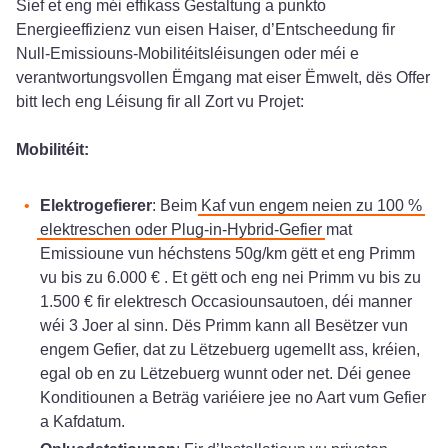
Sief et eng méi effikass Gestaltung a punkto
Energieeffizienz vun eisen Haiser, d’Entscheedung fir
Null-Emissiouns-Mobilitéitsléisungen oder méi e
verantwortungsvollen Ëmgang mat eiser Ëmwelt, dës Offer
bitt Iech eng Léisung fir all Zort vu Projet:
Mobilitéit:
Elektrogefierer
: Beim
Kaf vun engem neien zu 100 %
elektreschen oder Plug-in-Hybrid-Gefier
mat
Emissioune vun héchstens 50g/km gëtt et eng Primm
vu bis zu 6.000 € . Et gëtt och eng nei Primm vu bis zu
1.500 € fir elektresch Occasiounsautoen, déi manner
wéi 3 Joer al sinn. Dës Primm kann all Besëtzer vun
engem Gefier, dat zu Lëtzebuerg ugemellt ass, kréien,
egal ob en zu Lëtzebuerg wunnt oder net. Déi genee
Konditiounen a Beträg variéiere jee no Aart vum Gefier
a Kafdatum.