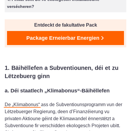
versécheren?
Entdeckt de fakultative Pack
Package Erneierbar Energien
1. Bäihëllefen a Subventiounen, déi et zu
Lëtzebuerg ginn
a. Déi staatlech „Klimabonus“-Bäihëllefen
De „Klimabonus“
ass de Subventiounsprogramm vun der
Lëtzebuerger Regierung, deen d’Finanzéierung vu
privaten Aktioune géint de Klimawandel ënnerstëtzt a
Subventioune fir verschidden ekologesch Projeten ubitt.