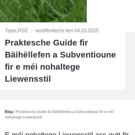
Tipps,RSE
・
verëffentlecht den 04.03.2025
Praktesche Guide fir
Bäihëllefen a Subventioune
fir e méi nohaltege
Liewensstil
Blog
/
Praktesche Guide fir Bäihëllefen a Subventioune fir e méi
nohaltege Liewensstil
E méi nohaltege Liewensstil ass gutt fir