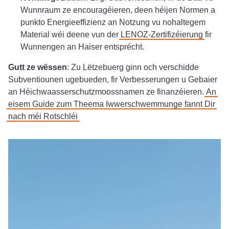
Wunnraum ze encouragéieren, deen héijen Normen a
punkto Energieeffizienz an Notzung vu nohaltegem
Material wéi deene vun der
LENOZ-Zertifizéierung
fir
Wunnengen an Haiser entsprécht.
Gutt ze wëssen
: Zu Lëtzebuerg ginn och verschidde
Subventiounen ugebueden, fir Verbesserungen u Gebaier
an Héichwaasserschutzmoossnamen ze finanzéieren.
An
eisem Guide zum Theema Iwwerschwemmunge fannt Dir
nach méi Rotschléi