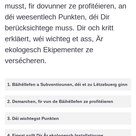
musst, fir dovunner ze profitéieren, an
déi weesentlech Punkten, déi Dir
berücksichtege muss. Dir och kritt
erkläert, wéi wichteg et ass, Är
ekologesch Ekipementer ze
versécheren.
1. Bäihëllefen a Subventiounen, déi et zu Lëtzebuerg ginn
2. Demarchen, fir vun de Bäihëllefen ze profitéieren
3. Déi wichtegst Punkten
4. Firwat sollt Dir Är ekologesch Installatioune