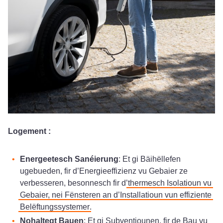
Logement :
Energeetesch Sanéierung
: Et gi Bäihëllefen
ugebueden, fir d’Energieeffizienz vu Gebaier ze
verbesseren, besonnesch fir d’
thermesch Isolatioun vu
Gebaier, nei Fënsteren an d’Installatioun vun effiziente
Belëftungssystemer
.
Nohaltegt Bauen
: Et gi Subventiounen, fir de Bau vu