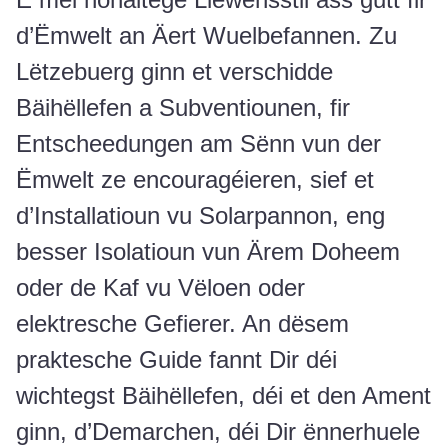
d’Ëmwelt an Äert Wuelbefannen. Zu
Lëtzebuerg ginn et verschidde
Bäihëllefen a Subventiounen, fir
Entscheedungen am Sënn vun der
Ëmwelt ze encouragéieren, sief et
d’Installatioun vu Solarpannon, eng
besser Isolatioun vun Ärem Doheem
oder de Kaf vu Vëloen oder
elektresche Gefierer. An dësem
praktesche Guide fannt Dir déi
wichtegst Bäihëllefen, déi et den Ament
ginn, d’Demarchen, déi Dir ënnerhuele