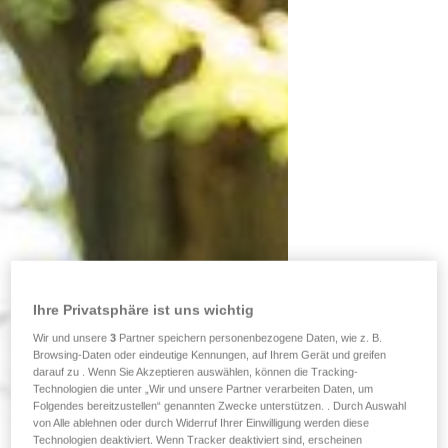
Ihre Privatsphäre ist uns wichtig
Wir und unsere
3
Partner speichern personenbezogene Daten, wie z. B.
Browsing-Daten oder eindeutige Kennungen, auf Ihrem Gerät und greifen
darauf zu . Wenn Sie Akzeptieren auswählen, können die Tracking-
Technologien die unter „Wir und unsere Partner verarbeiten Daten, um
Folgendes bereitzustellen“ genannten Zwecke unterstützen. . Durch Auswahl
von Alle ablehnen oder durch Widerruf Ihrer Einwilligung werden diese
Technologien deaktiviert. Wenn Tracker deaktiviert sind, erscheinen