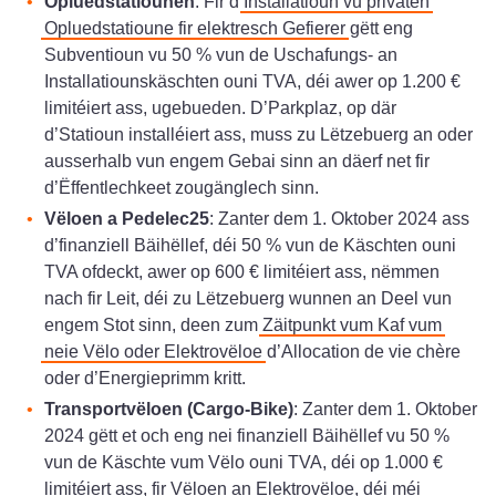
Opluedstatiounen
: Fir d’
Installatioun vu privaten
Opluedstatioune fir elektresch Gefierer
gëtt eng
Subventioun vu 50 % vun de Uschafungs- an
Installatiounskäschten ouni TVA, déi awer op 1.200 €
limitéiert ass, ugebueden. D’Parkplaz, op där
d’Statioun installéiert ass, muss zu Lëtzebuerg an oder
ausserhalb vun engem Gebai sinn an däerf net fir
d’Ëffentlechkeet zougänglech sinn.
Vëloen a Pedelec25
: Zanter dem 1. Oktober 2024 ass
d’finanziell Bäihëllef, déi 50 % vun de Käschten ouni
TVA ofdeckt, awer op 600 € limitéiert ass, nëmmen
nach fir Leit, déi zu Lëtzebuerg wunnen an Deel vun
engem Stot sinn, deen zum
Zäitpunkt vum Kaf vum
neie Vëlo oder Elektrovëloe
d’Allocation de vie chère
oder d’Energieprimm kritt.
Transportvëloen (Cargo-Bike)
: Zanter dem 1. Oktober
2024 gëtt et och eng nei finanziell Bäihëllef vu 50 %
vun de Käschte vum Vëlo ouni TVA, déi op 1.000 €
limitéiert ass, fir Vëloen an Elektrovëloe, déi méi