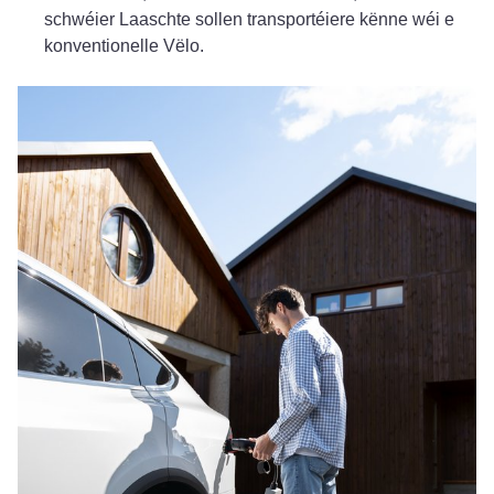
schwéier Laaschte sollen transportéiere kënne wéi e
konventionelle Vëlo.