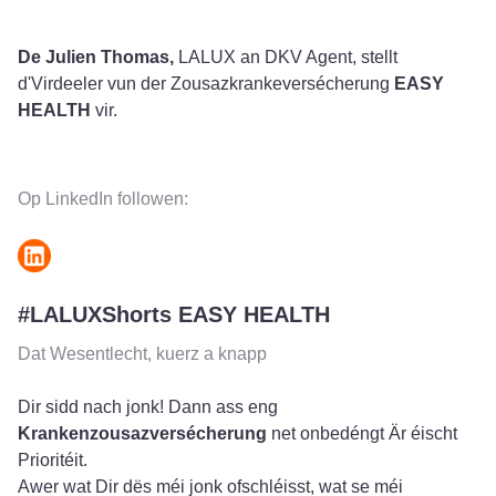
fulls
De Julien Thomas,
LALUX an DKV Agent, stellt
d'Virdeeler vun der Zousazkrankeversécherung
EASY
HEALTH
vir.
Op LinkedIn followen:
#LALUXShorts EASY HEALTH
Dat Wesentlecht, kuerz a knapp
Dir sidd nach jonk! Dann ass eng
Krankenzousazversécherung
net onbedéngt Är éischt
Prioritéit.
Awer wat Dir dës méi jonk ofschléisst, wat se méi