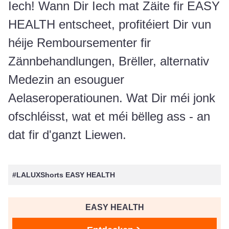
Iech! Wann Dir Iech mat Zäite fir EASY
HEALTH entscheet, profitéiert Dir vun
héije Remboursementer fir
Zännbehandlungen, Brëller, alternativ
Medezin an esouguer
Aelaseroperatiounen. Wat Dir méi jonk
ofschléisst, wat et méi bëlleg ass - an
dat fir d'ganzt Liewen.
#LALUXShorts EASY HEALTH
EASY HEALTH