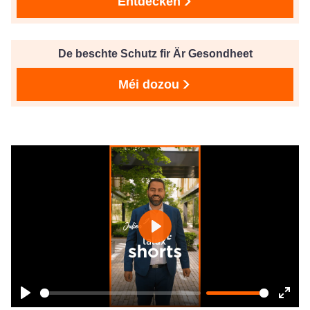
Entdecken
De beschte Schutz fir Är Gesondheet
Méi dozou
Play
Play
Ente