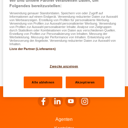
Wir und unsere Partner verarbeiten Daten, um
sech ëm d'Meldung vu Schied handelt, gëtt Ären Agent
Folgendes bereitzustellen:
iwwer E-Mail informéiert, an hie validéiert Är Demande,
Verwendung genauer Standortdaten. Speichern von oder Zugriff auf
éier se u LALUX weidergeleet gëtt.
Informationen auf einem Endgerät. Verwendung reduzierter Daten zur Auswahl
von Werbeanzeigen. Erstellung von Profilen für personalisierte Werbung.
Verwendung von Profilen zur Auswahl personalisierter Werbung. Verwendung
von Profilen zur Auswahl personalisierter Inhalte. Analyse von Zielgruppen
Ären Agent bleift awer Är Haaptkontaktpersoun, dofir ginn
durch Statistiken oder Kombinationen von Daten aus verschiedenen Quellen.
Erstellung von Profilen zur Personalisierung von Inhalten. Messung der
Ännerungen, bei deene seng Erfarung wichteg ass, direkt
Werbeleistung. Messung der Performance von Inhalten. Entwicklung und
Verbesserung der Angebote. Verwendung reduzierter Daten zur Auswahl von
un hie weidergeleet.
Inhalten.
Liste der Partner (Lieferanten)
Mir erënneren och nach eng Kéier dorunner, datt dës
Informatiounen ni un Drëttpersounen (bei deenen et sech
Zwecke anzeigen
net ëm eng Entitéit vum Grupp LALUX oder ee vun Äre
LALUX-Agenten handelt) weidergeleet ginn.
Alle ablehnen
Akzeptieren
Op de Facebook vu LALUX goen
Op de LinkedIn vu LALUX goen
Op de YouTube vu LALUX 
Op den Instagram v
Agenten