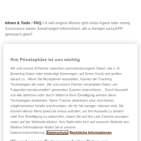
Infoen & Tools
/
FAQ
/
A wéi engem Mooss gëtt mäin Agent oder meng
Assurance iwwer Ännerungen informéiert, déi a menger easyAPP
gemaach ginn?
A wéi engem Mooss gëtt mäin
Ihre Privatsphäre ist uns wichtig
Agent oder meng Assurance
Wir und unsere
3
Partner speichern personenbezogene Daten, wie z. B.
Browsing-Daten oder eindeutige Kennungen, auf Ihrem Gerät und greifen
iwwer Ännerungen informéiert,
darauf zu . Wenn Sie Akzeptieren auswählen, können die Tracking-
Technologien die unter „Wir und unsere Partner verarbeiten Daten, um
déi a menger easyAPP
Folgendes bereitzustellen“ genannten Zwecke unterstützen. . Durch Auswahl
von Alle ablehnen oder durch Widerruf Ihrer Einwilligung werden diese
Technologien deaktiviert. Wenn Tracker deaktiviert sind, erscheinen
gemaach ginn?
möglicherweise Inhalte und Anzeigen, die für Sie weniger relevant sind. Sie
können dieses Menü jederzeit erneut aufrufen, um Ihre Auswahl zu ändern
oder Ihre Einwilligung zu widerrufen, indem Sie auf den Link Zwecke anzeigen
All Ännerungen an Demanden, déi iwwer LALUX
unten auf der Webseite klicken. Ihre Wahl wirkt sich auf unsere/n Website aus.
easyAPP gemaach ginn, ginn direkt un dat betraffent
Weitere Informationen finden Sie in unserer
Datenschutzerklärung.
Datenschutz
Rechtliche Informationen
Departement vum Grupp LALUX iwwerdroen. Wann et