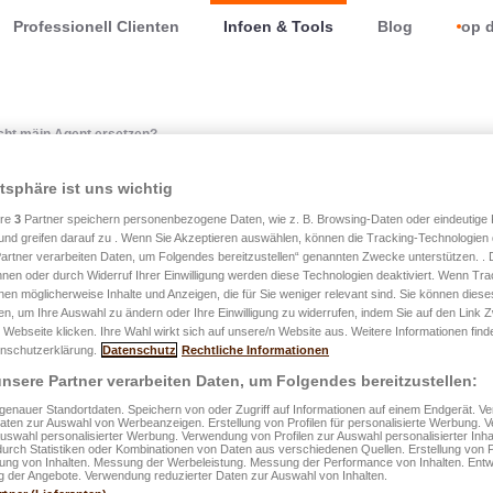
Professionell Clienten
Infoen & Tools
Blog
op d
cht mäin Agent ersetzen?
atsphäre ist uns wichtig
ere
3
Partner speichern personenbezogene Daten, wie z. B. Browsing-Daten oder eindeutige
ALUX easyAPP op laang Si
und greifen darauf zu . Wenn Sie Akzeptieren auswählen, können die Tracking-Technologien d
artner verarbeiten Daten, um Folgendes bereitzustellen“ genannten Zwecke unterstützen. .
ent ersetzen?
hnen oder durch Widerruf Ihrer Einwilligung werden diese Technologien deaktiviert. Wenn Trac
nen möglicherweise Inhalte und Anzeigen, die für Sie weniger relevant sind. Sie können diese
fen, um Ihre Auswahl zu ändern oder Ihre Einwilligung zu widerrufen, indem Sie auf den Link
 Webseite klicken. Ihre Wahl wirkt sich auf unsere/n Website aus. Weitere Informationen finde
nschutzerklärung.
Datenschutz
Rechtliche Informationen
g vu LALUX easyAPP vill Virdeeler bitt, si ersetzt op kee Fall
nsere Partner verarbeiten Daten, um Folgendes bereitzustellen:
gent vun Ärem Vertrauen. LALUX Assurances ass et wichteg, d
enauer Standortdaten. Speichern von oder Zugriff auf Informationen auf einem Endgerät. 
Daten zur Auswahl von Werbeanzeigen. Erstellung von Profilen für personalisierte Werbung.
nternet an de personaliséierten a qualitative Service, deen 
Auswahl personalisierter Werbung. Verwendung von Profilen zur Auswahl personalisierter Inha
durch Statistiken oder Kombinationen von Daten aus verschiedenen Quellen. Erstellung von P
ech bidde kann, mateneen ze kombinéieren.
rung von Inhalten. Messung der Werbeleistung. Messung der Performance von Inhalten. Entw
 der Angebote. Verwendung reduzierter Daten zur Auswahl von Inhalten.