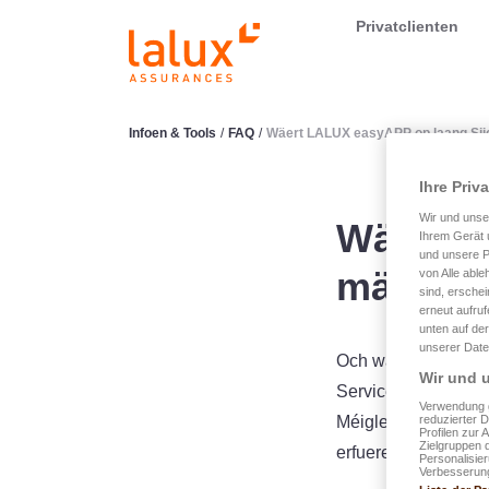
LALUX Assurances
Privatclienten
Infoen & Tools
/
FAQ
/
Wäert LALUX easyAPP op laang Sii
Ihre Priv
Wir und uns
Wäert L
Ihrem Gerät 
und unsere P
mäin Ag
von Alle able
sind, erschei
erneut aufru
unten auf der
unserer Date
Och wann d'Benotzun
Wir und u
Service vun Ärem A
Verwendung g
reduzierter 
Méiglechkeete vum I
Profilen zur 
Zielgruppen 
erfuerenen Agent I
Personalisie
Verbesserung