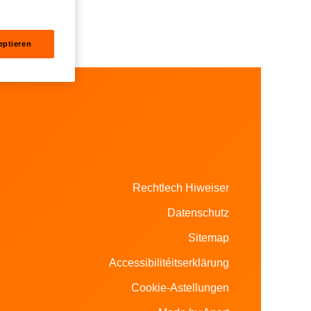
easyAPP
eptieren
Rechtlech Hiweiser
Datenschutz
Sitemap
Accessibilitéitserklärung
Cookie-Astellungen