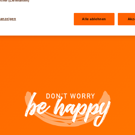
rtner (Lieferanten)
, wann Dir wëllt, Ären Agent zu all Ament direkt iwwer LALUX 
 anzeigen
Alle ablehnen
Akz
en
LALUX goen