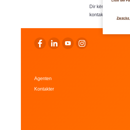
Liste der Pa
Dir kënnt dofir och
kontaktéieren.
Zwecke
Op de Facebook vu LALUX goen
Op de LinkedIn vu LALUX goen
Op de YouTube vu LALUX go
Op den Instagram vu 
Agenten
Kontakter