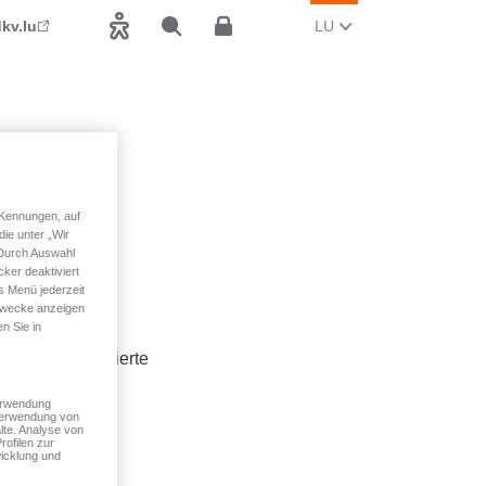
AKTUELL SPROOCH WI
(LËTZEBUERGESCH
kv.lu
LU
Accessibilitéit
Sichen
Espace client
 Kennungen, auf
icht
ie unter „Wir
 Durch Auswahl
ker deaktiviert
s Menü jederzeit
 Zwecke anzeigen
n Sie in
 de personaliséierte
éi technesch
Verwendung
 Verwendung von
nëmmen Ären
lte. Analyse von
rofilen zur
icklung und