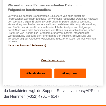
Wir und unsere Partner verarbeiten Daten, um
Dir kënnt Äert Passwuert beim Login-Prozess oder zu all
Folgendes bereitzustellen:
Moment op easyAPP (an der Rubrik „Paramètres / Mon
Verwendung genauer Standortdaten. Speichern von oder Zugriff auf
compte” (Astellungen / Mäi Kont)) änneren.
Informationen auf einem Endgerät. Verwendung reduzierter Daten zur Auswahl
von Werbeanzeigen. Erstellung von Profilen für personalisierte Werbung.
Wann Dir d'E-Mail-Adress fir Iech anzeloggen ännere
Verwendung von Profilen zur Auswahl personalisierter Werbung. Verwendung
von Profilen zur Auswahl personalisierter Inhalte. Analyse von Zielgruppen
musst, da kontaktéiert wgl. eise Support-Service vun
durch Statistiken oder Kombinationen von Daten aus verschiedenen Quellen.
Erstellung von Profilen zur Personalisierung von Inhalten. Messung der
easyApp op der Nummer (+352) 4761 - 6147 an Ären
Werbeleistung. Messung der Performance von Inhalten. Entwicklung und
Verbesserung der Angebote. Verwendung reduzierter Daten zur Auswahl von
Interlocuteur begleet Iech dann duerch déi nächst
Inhalten.
Etappen.
Liste der Partner (Lieferanten)
Wann Dir Feelermeldunge kritt oder wann technesch
Zwecke anzeigen
Problemer optrieden (Maintenance-Aarbechten, Funktioun
net disponibel), geet et dacks duer, e puer Stonnen ze
waarden an et dann nach eng Kéier ze probéieren.
Alle ablehnen
Akzeptieren
Wann Dir Iech dann awer nach ëmmer net alogge kënnt,
da kontaktéiert wgl. de Support-Service vun easyAPP op
der Nummer: (+352) 4761 – 6147.