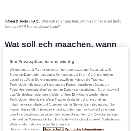
Infoen & Tools
/
FAQ
/
Wat soll ech maachen, wann ech mech net (méi)
bei easyAPP Home alogge kann?
Wat soll ech maachen, wann
ech mech net (méi) bei
Ihre Privatsphäre ist uns wichtig
easyAPP Home alogge kann?
Wir und unsere
3
Partner speichern personenbezogene Daten, wie z. B.
Browsing-Daten oder eindeutige Kennungen, auf Ihrem Gerät und greifen
darauf zu . Wenn Sie Akzeptieren auswählen, können die Tracking-
Dir musst ëmmer déi Coordonnéeë benotzen, déi Dir bei
Technologien die unter „Wir und unsere Partner verarbeiten Daten, um
Ärer éischter Umeldung/dem Ariichte vum Kont benotzt
Folgendes bereitzustellen“ genannten Zwecke unterstützen. . Durch Auswahl
von Alle ablehnen oder durch Widerruf Ihrer Einwilligung werden diese
hutt.
Technologien deaktiviert. Wenn Tracker deaktiviert sind, erscheinen
Bei Ärem Passwuert ass d'Kleng- a Groussschreiwung
möglicherweise Inhalte und Anzeigen, die für Sie weniger relevant sind. Sie
wichteg. Grouss Buschtawen, kleng Buschtawen, Espacen
können dieses Menü jederzeit erneut aufrufen, um Ihre Auswahl zu ändern
oder Ihre Einwilligung zu widerrufen, indem Sie auf den Link Zwecke anzeigen
asw. mussen deemno richteg benotzt ginn, fir datt d'Alogge
unten auf der Webseite klicken. Ihre Wahl wirkt sich auf unsere/n Website aus.
funktionéiert.
Weitere Informationen finden Sie in unserer
Datenschutzerklärung.
Datenschutz
Rechtliche Informationen