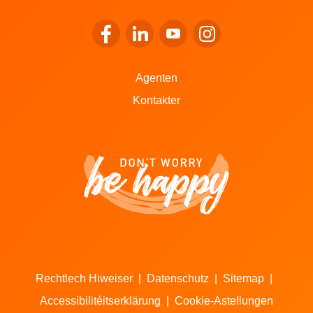
Op de Facebook vu LALUX goen
Op de LinkedIn vu LALUX goen
Op de YouTube vu LALUX 
Op den Instagram v
Agenten
Kontakter
Rechtlech Hiweiser
|
Datenschutz
|
Sitemap
|
Accessibilitéitserklärung
|
Cookie-Astellungen