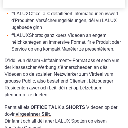
#LALUXOfficeTalk: detailléiert Informatiounen iwwert
d'Produiten Versécherungsléisungen, déi vu LALUX
ugebuede ginn
#LALUXShorts: ganz kuerz Videoen an engem
héichkantegen an immersive Format, fir e Produit oder
Service op eng kompakt Manéier ze presentéieren.
D’Iddi vun dësem «Infotainment»-Format ass et sech vun
der klassescher Werbung z’ënnerscheeden an dës
Videoen op de sozialen Netzwierker zum Virdeel vum
grousse Public, also bestehend Clienten, Lëtzbuerger
Residenten awer och Leit, déi nei op Lëtzebuerg
plënneren, ze deelen.
Fannt all eis
OFFICE TALK
a
SHORTS
Videoen op der
dovir
virgesinner Säit
.
Dir fannt och all déi aner LALUX Spotten op eisem
YouTube
Channel.