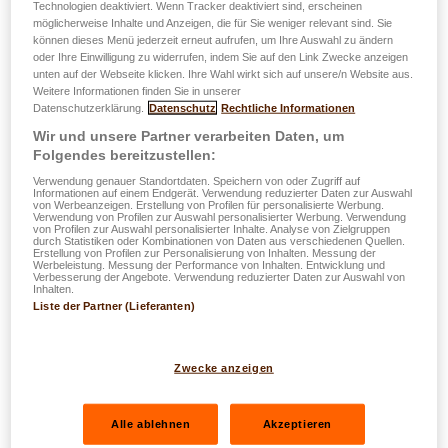
Technologien deaktiviert. Wenn Tracker deaktiviert sind, erscheinen
möglicherweise Inhalte und Anzeigen, die für Sie weniger relevant sind. Sie
können dieses Menü jederzeit erneut aufrufen, um Ihre Auswahl zu ändern
D'Experte schwetzen : Informatiounsvideoe
oder Ihre Einwilligung zu widerrufen, indem Sie auf den Link Zwecke anzeigen
unten auf der Webseite klicken. Ihre Wahl wirkt sich auf unsere/n Website aus.
vum Grupp LALUX
Weitere Informationen finden Sie in unserer
Datenschutzerklärung.
Datenschutz
Rechtliche Informationen
Praktesch Rotschléi an Tipps ginn,
Wir und unsere Partner verarbeiten Daten, um
Folgendes bereitzustellen:
Versécherungsléisungen erklären a gläichzäiteg
Verwendung genauer Standortdaten. Speichern von oder Zugriff auf
d'Fäegkeete vun de Mataarbechter ënnersträichen: D'Ziler
Informationen auf einem Endgerät. Verwendung reduzierter Daten zur Auswahl
von Werbeanzeigen. Erstellung von Profilen für personalisierte Werbung.
vun der Videoserie #LALUXOfficeTalk an #LALUXShorts
Verwendung von Profilen zur Auswahl personalisierter Werbung. Verwendung
von Profilen zur Auswahl personalisierter Inhalte. Analyse von Zielgruppen
sinn villfälteg.
durch Statistiken oder Kombinationen von Daten aus verschiedenen Quellen.
Erstellung von Profilen zur Personalisierung von Inhalten. Messung der
Werbeleistung. Messung der Performance von Inhalten. Entwicklung und
D'Videoen, déi mat der Videoproduktiounsagence
SKIN
Verbesserung der Angebote. Verwendung reduzierter Daten zur Auswahl von
Inhalten.
produzéiert ginn, ëmfaassen eng breet Palette vun
Liste der Partner (Lieferanten)
Themen an ënnersträichen d'Expertise vun de
Mataarbechter an Agente vum Grupp LALUX: Mobilitéit,
Zwecke anzeigen
Pensiounen, Gesondheet, Digital Servicer...
D'Videoe goufen schonn 2022 publizéiert a bestinn aus
Alle ablehnen
Akzeptieren
zwee komplementäre Formater: