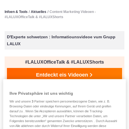
Infoen & Tools
/
Aktuelles
/
Content Marketing Videoen -
#LALUXOfficeTalk & #LALUXShorts
D'Experte schwetzen : Informatiounsvideoe vum Grupp
LALUX
#LALUXOfficeTalk & #LALUXShorts
Entdeckt eis Videoen
Ihre Privatsphäre ist uns wichtig
verëffentlecht den 25.01.2023
Content Marketing Videoen -
Wir und unsere
3
Partner speichern personenbezogene Daten, wie z. B.
Browsing-Daten oder eindeutige Kennungen, auf Ihrem Gerät und greifen
darauf zu . Wenn Sie Akzeptieren auswählen, können die Tracking-
#LALUXOfficeTalk &
Technologien die unter „Wir und unsere Partner verarbeiten Daten, um
Folgendes bereitzustellen“ genannten Zwecke unterstützen. . Durch Auswahl
#LALUXShorts
von Alle ablehnen oder durch Widerruf Ihrer Einwilligung werden diese