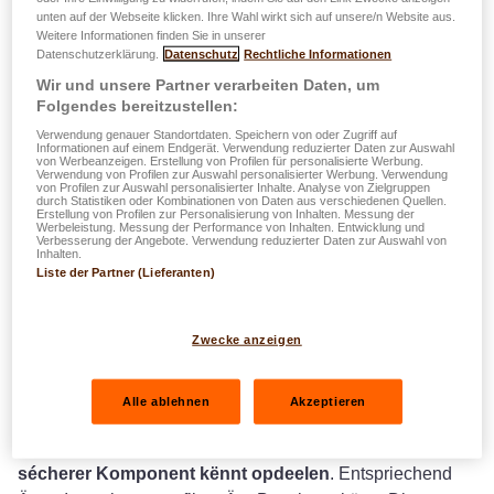
unten auf der Webseite klicken. Ihre Wahl wirkt sich auf unsere/n Website aus.
Weitere Informationen finden Sie in unserer
Datenschutzerklärung.
Datenschutz
Rechtliche Informationen
Wir und unsere Partner verarbeiten Daten, um
Folgendes bereitzustellen:
Verwendung genauer Standortdaten. Speichern von oder Zugriff auf
Informationen auf einem Endgerät. Verwendung reduzierter Daten zur Auswahl
von Werbeanzeigen. Erstellung von Profilen für personalisierte Werbung.
Verwendung von Profilen zur Auswahl personalisierter Werbung. Verwendung
von Profilen zur Auswahl personalisierter Inhalte. Analyse von Zielgruppen
durch Statistiken oder Kombinationen von Daten aus verschiedenen Quellen.
Erstellung von Profilen zur Personalisierung von Inhalten. Messung der
Werbeleistung. Messung der Performance von Inhalten. Entwicklung und
Dir hutt lauter Projeten am Kapp? En Haus kafen oder
Verbesserung der Angebote. Verwendung reduzierter Daten zur Auswahl von
Inhalten.
renovéieren, Fotovoltaik Pannoen oder eng Zär am Gaart
Liste der Partner (Lieferanten)
installéieren, fir d’Studie vun Ären (Enkel-)Kanner
spueren… Hutt Dir schonn dru geduecht fir z’investéiere fir
Zwecke anzeigen
dës ze verwierklechen? Mat easyLIFE Invest for Future
musst Dir keen Expert vun der Finanzwelt sinn!
Alle ablehnen
Akzeptieren
easyLIFE Invest for Future ass en
Investmentproduit
mat
dem Dir Är Suen tëschent
Investitiounsfongen an enger
sécherer Komponent kënnt opdeelen
. Entspriechend