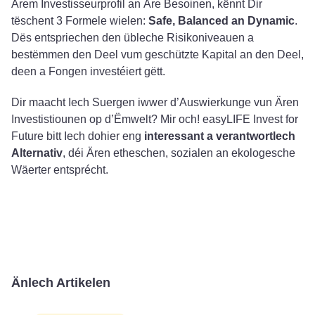
Ärem Investisseurprofil an Äre Besoinen, kënnt Dir
tëschent 3 Formele wielen:
Safe, Balanced an Dynamic
.
Dës entspriechen den übleche Risikoniveauen a
bestëmmen den Deel vum geschützte Kapital an den Deel,
deen a Fongen investéiert gëtt.
Dir maacht Iech Suergen iwwer d’Auswierkunge vun Ären
Investistiounen op d’Ëmwelt? Mir och! easyLIFE Invest for
Future bitt Iech dohier eng
interessant a verantwortlech
Alternativ
, déi Ären etheschen, sozialen an ekologesche
Wäerter entsprécht.
Änlech Artikelen