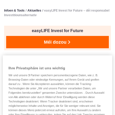
Infoen & Tools
/
Aktuelles
/
easyLIFE Invest for Future – déi responsabel
Investitiounsalternativ
easyLIFE Invest for Future
Méi dozou
verëffentlecht den 17.04.2023
easyLIFE Invest for Future –
Ihre Privatsphäre ist uns wichtig
Wir und unsere
3
Partner speichern personenbezogene Daten, wie z. B.
déi responsabel
Browsing-Daten oder eindeutige Kennungen, auf Ihrem Gerät und greifen
darauf zu . Wenn Sie Akzeptieren auswählen, können die Tracking-
Investitiounsalternativ
Technologien die unter „Wir und unsere Partner verarbeiten Daten, um
Folgendes bereitzustellen“ genannten Zwecke unterstützen. . Durch Auswahl
von Alle ablehnen oder durch Widerruf Ihrer Einwilligung werden diese
Technologien deaktiviert. Wenn Tracker deaktiviert sind, erscheinen
möglicherweise Inhalte und Anzeigen, die für Sie weniger relevant sind. Sie
können dieses Menü jederzeit erneut aufrufen, um Ihre Auswahl zu ändern
oder Ihre Einwilligung zu widerrufen, indem Sie auf den Link Zwecke anzeigen