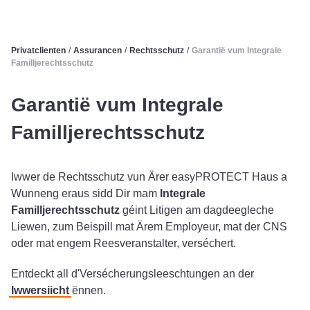
Privatclienten
/
Assurancen
/
Rechtsschutz
/
Garantië vum Integrale
Familljerechtsschutz
Garantië vum Integrale
Familljerechtsschutz
Iwwer de Rechtsschutz vun Ärer easyPROTECT Haus a
Wunneng eraus sidd Dir mam
Integrale
Familljerechtsschutz
géint Litigen am dagdeegleche
Liewen, zum Beispill mat Ärem Employeur, mat der CNS
oder mat engem Reesveranstalter, verséchert.
Entdeckt all d'Versécherungsleeschtungen an der
Iwwersiicht
ënnen.