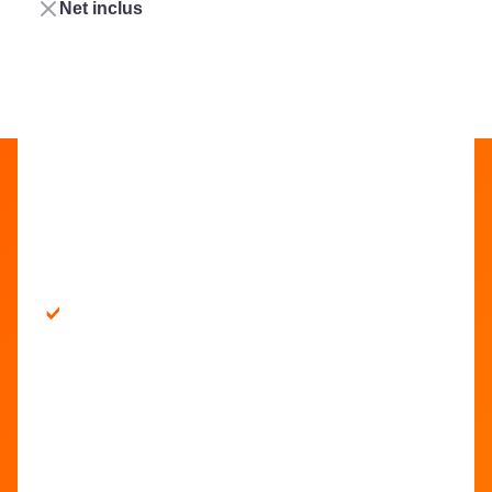
Net inclus
Op de Facebook vu LALUX goen
Op de LinkedIn vu LALUX goen
Op de YouTube vu LALUX 
Op den Instagram v
Agenten
Kontakter
IDENTITÉITSDÉIFSTALL