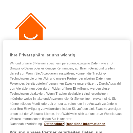
Ihre Privatsphäre ist uns wichtig
Wir und unsere
3
Partner speichern personenbezogene Daten, wie z. B.
Browsing-Daten oder eindeutige Kennungen, auf Ihrem Gerät und greifen
darauf zu . Wenn Sie Akzeptieren auswählen, können die Tracking-
Vergläicht d'Rechtsschutzdeckungen
Technologien die unter „Wir und unsere Partner verarbeiten Daten, um
Folgendes bereitzustellen“ genannten Zwecke unterstützen. . Durch Auswahl
von Alle ablehnen oder durch Widerruf Ihrer Einwilligung werden diese
Technologien deaktiviert. Wenn Tracker deaktiviert sind, erscheinen
Rechtsschutz abegraff easyPROTECT
möglicherweise Inhalte und Anzeigen, die für Sie weniger relevant sind. Sie
können dieses Menü jederzeit erneut aufrufen, um Ihre Auswahl zu ändern
Haus a Wunneng
oder Ihre Einwilligung zu widerrufen, indem Sie auf den Link Zwecke anzeigen
unten auf der Webseite klicken. Ihre Wahl wirkt sich auf unsere/n Website aus.
Weitere Informationen finden Sie in unserer
BASIS-RECHTSSCHUTZ
Datenschutzerklärung.
Datenschutz
Rechtliche Informationen
Wir und unsere Partner verarbeiten Daten, um