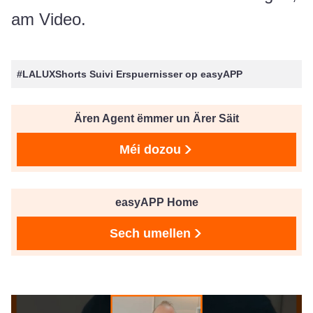
am Video.
#LALUXShorts Suivi Erspuernisser op easyAPP
Ären Agent ëmmer un Ärer Säit
Méi dozou
easyAPP Home
Sech umellen