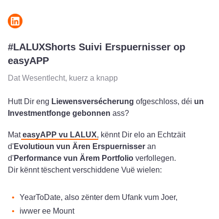
#LALUXShorts Suivi Erspuernisser op
easyAPP
Dat Wesentlecht, kuerz a knapp
Hutt Dir eng
Liewensversécherung
ofgeschloss, déi
un
Investmentfonge gebonnen
ass?
Mat
easyAPP vu LALUX
, kënnt Dir elo an Echtzäit
d'
Evolutioun vun Ären Erspuernisser
an
d'
Performance vun Ärem Portfolio
verfollegen.
Dir kënnt tëschent verschiddene Vuë wielen:
YearToDate, also zënter dem Ufank vum Joer,
iwwer ee Mount