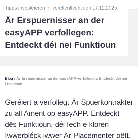
Tipps,Investéieren
・
verëffentlecht den 17.12.2025
Är Erspuernisser an der
easyAPP verfollegen:
Entdeckt déi nei Funktioun
Blog
/
Är Erspuernisser an der easyAPP verfollegen: Entdeckt déi nei
Funktioun
Geréiert a verfollegt Är Spuerkontrakter
zu all Ament op easyAPP. Entdeckt
dës Funktioun, déi Iech e kloren
Iwwerbléck iwwer Är Placementer gëtt,