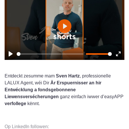
Play
Play
Ente
fulls
Entdeckt zesumme mam
Sven Hartz
, professionelle
LALUX Agent, wéi Dir
Är Erspuernisser an hir
Entwécklung a fondsgebonnene
Liewensversécherungen
ganz einfach iwwer d’easyAPP
verfollege
kënnt.
Op LinkedIn followen: