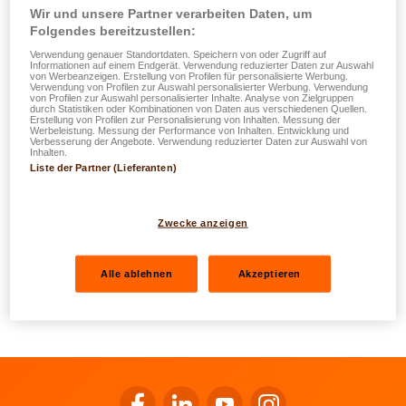
Wir und unsere Partner verarbeiten Daten, um
LALUX Assurances ass sech bewosst, datt hir Clienten
Folgendes bereitzustellen:
eng tadellos Qualitéit vum Service erwaarden. Dofir si mir
Verwendung genauer Standortdaten. Speichern von oder Zugriff auf
Informationen auf einem Endgerät. Verwendung reduzierter Daten zur Auswahl
och ëmmer op der Sich no Verbesserungsméiglechkeeten
von Werbeanzeigen. Erstellung von Profilen für personalisierte Werbung.
Verwendung von Profilen zur Auswahl personalisierter Werbung. Verwendung
a fir all Suggestioun oder Kritik op.
von Profilen zur Auswahl personalisierter Inhalte. Analyse von Zielgruppen
durch Statistiken oder Kombinationen von Daten aus verschiedenen Quellen.
Erstellung von Profilen zur Personalisierung von Inhalten. Messung der
Werbeleistung. Messung der Performance von Inhalten. Entwicklung und
Wann Dir Är Iddien oder Ureegunge mat eis deelen oder
Verbesserung der Angebote. Verwendung reduzierter Daten zur Auswahl von
Inhalten.
Är Onzefriddenheet mam Service vu LALUX Assurances
Liste der Partner (Lieferanten)
oder engem vun hiren agreéierten Agenten ausdrécke
wëllt, da kënnt Dir eis dat gäre matdeelen, entweeder per
E-Mail un d'Adress
reclamations@lalux.lu
oder iwwer de
Zwecke anzeigen
Formulaire ënnen.
Alle ablehnen
Akzeptieren
Politik fir d'Gestioun vu Reklamatiounen