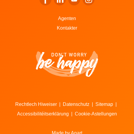
Op de Facebook vu LALUX goen
Op de LinkedIn vu LALUX goen
Op de YouTube vu LALUX 
Op den Instagram v
Agenten
Kontakter
Rechtlech Hiweiser
|
Datenschutz
|
Sitemap
|
Accessibilitéitserklärung
|
Cookie-Astellungen
Made by Apart