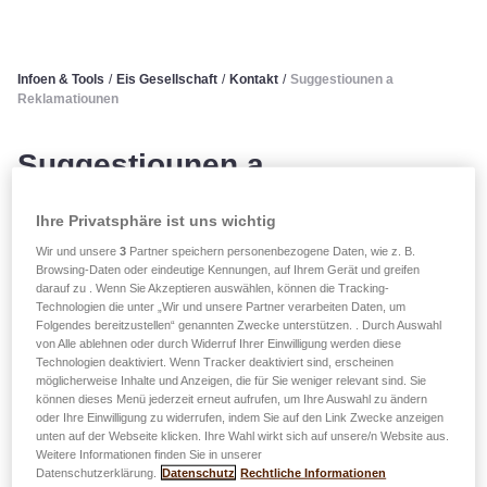
Infoen & Tools
/
Eis Gesellschaft
/
Kontakt
/
Suggestiounen a
Reklamatiounen
Suggestiounen a
Reklamatiounen
Ihre Privatsphäre ist uns wichtig
Wir und unsere
3
Partner speichern personenbezogene Daten, wie z. B.
Browsing-Daten oder eindeutige Kennungen, auf Ihrem Gerät und greifen
Formulaire
darauf zu . Wenn Sie Akzeptieren auswählen, können die Tracking-
Technologien die unter „Wir und unsere Partner verarbeiten Daten, um
Reklamatioun
Folgendes bereitzustellen“ genannten Zwecke unterstützen. . Durch Auswahl
von Alle ablehnen oder durch Widerruf Ihrer Einwilligung werden diese
Technologien deaktiviert. Wenn Tracker deaktiviert sind, erscheinen
möglicherweise Inhalte und Anzeigen, die für Sie weniger relevant sind. Sie
können dieses Menü jederzeit erneut aufrufen, um Ihre Auswahl zu ändern
oder Ihre Einwilligung zu widerrufen, indem Sie auf den Link Zwecke anzeigen
Clientzefriddenheet steet am Häerz vun
unten auf der Webseite klicken. Ihre Wahl wirkt sich auf unsere/n Website aus.
Weitere Informationen finden Sie in unserer
eise Prioritéiten
Datenschutzerklärung.
Datenschutz
Rechtliche Informationen