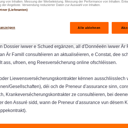
rung von Inhalten. Messung der Werbeleistung. Messung der Performance von Inhalten. Entw
 der Angebote. Verwendung reduzierter Daten zur Auswahl von Inhalten.
ertificaten oder aner Dokumenter, wéi Attestatioune fir d'Cond
rtner (Lieferanten)
icaten, eroflueden.
 anzeigen
Alle ablehnen
Akz
awer och nach eng Rei vun neie Funktiounen un:
Kontrakt derbäisetzen, de Bezuelintervall änneren, Rechnunge 
en Dossier iwwer e Schued ergänzen, all d'Donnéeën iwwer Är 
 Är Famill consultéieren an aktualiséieren, e Constat, dee sc
t ass, ufroen, eng Reesversécherung online ofschléissen.
 oder Liewensversécherungskontrakter kënnen ausschliisslech 
unen/Gesellschaften), déi och de Preneur d'assurance sinn, consu
ch, Krankeversécherungskontrakter ze consultéieren, bei deene
er den Assuré sidd, wann de Preneur d'assurance vun dësem K
ppekontrakt).