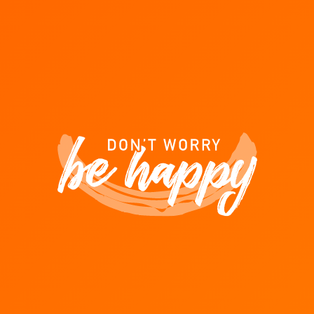
en
LALUX goen