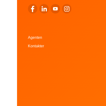
Op de Facebook vu LALUX goen
Op de LinkedIn vu LALUX goen
Op de YouTube vu LALUX go
Op den Instagram vu 
Agenten
Kontakter