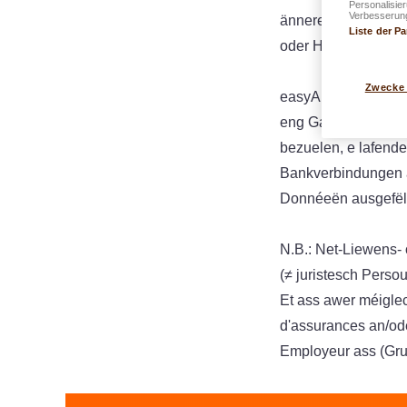
Personalisie
Verbesserung
änneren, Är Steierc
Liste der Pa
oder Haftflichtcertif
Zwecke
easyAPP Home bitt 
eng Garantie bei e 
bezuelen, e lafend
Bankverbindungen an
Donnéeën ausgefëll
N.B.: Net-Liewens-
(≠ juristesch Perso
Et ass awer méigle
d'assurances an/od
Employeur ass (Gru