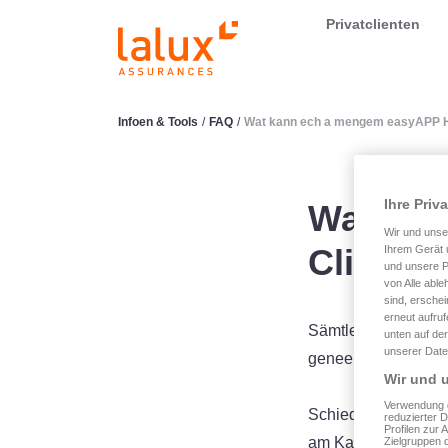
LALUX Assurances
Privatclienten
Infoen & Tools
/
FAQ
/
Wat kann ech a mengem easyAPP 
Ihre Priv
Wat ka
Wir und uns
Clients
Ihrem Gerät 
und unsere P
von Alle able
sind, erschei
erneut aufru
Sämtlech Assurance
unten auf der
unserer Date
genee ewéi den akt
Wir und u
Verwendung g
Schied am Zesumm
reduzierter 
Profilen zur 
am Kader vu Kranke
Zielgruppen 