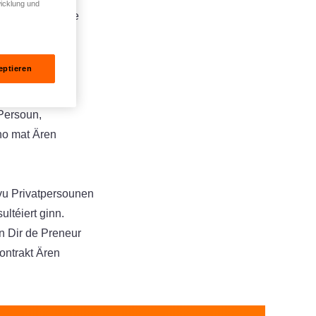
icklung und
uite accompagnée
eptieren
consultéieren a
Persoun,
ho mat Ären
vu Privatpersounen
ltéiert ginn.
n Dir de Preneur
ontrakt Ären