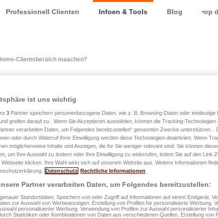
Professionell Clienten
Infoen & Tools
Blog
op d
Home-Clientsberäich maachen?
atsphäre ist uns wichtig
nn ech a mengem easyAPP
ere
3
Partner speichern personenbezogene Daten, wie z. B. Browsing-Daten oder eindeutige
beräich maachen?
und greifen darauf zu . Wenn Sie Akzeptieren auswählen, können die Tracking-Technologien d
artner verarbeiten Daten, um Folgendes bereitzustellen“ genannten Zwecke unterstützen. .
hnen oder durch Widerruf Ihrer Einwilligung werden diese Technologien deaktiviert. Wenn Trac
nen möglicherweise Inhalte und Anzeigen, die für Sie weniger relevant sind. Sie können diese
fen, um Ihre Auswahl zu ändern oder Ihre Einwilligung zu widerrufen, indem Sie auf den Link
kontrakter beim Grupp LALUX mat den Detailer vun de Garantië
 Webseite klicken. Ihre Wahl wirkt sich auf unsere/n Website aus. Weitere Informationen finde
nschutzerklärung.
Datenschutz
Rechtliche Informationen
uelle Bonus/Malus-Grad an déi Allgemeng a Speziell Verséc
nsere Partner verarbeiten Daten, um Folgendes bereitzustellen:
enauer Standortdaten. Speichern von oder Zugriff auf Informationen auf einem Endgerät. 
enhang mat engem Auto oder Ärer Wunneng mellen, Rembou
Daten zur Auswahl von Werbeanzeigen. Erstellung von Profilen für personalisierte Werbung.
Auswahl personalisierter Werbung. Verwendung von Profilen zur Auswahl personalisierter Inha
versécherungen areechen, Är perséinlech Coordonnéeë consu
durch Statistiken oder Kombinationen von Daten aus verschiedenen Quellen. Erstellung von P