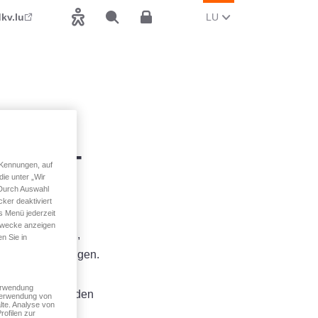
AKTUELL SPROOCH WI
(LËTZEBUERGESCH
kv.lu
LU
Accessibilitéit
Sichen
Espace client
 Home-
 Kennungen, auf
ie unter „Wir
 Durch Auswahl
ker deaktiviert
s Menü jederzeit
 Zwecke anzeigen
 consultéieren,
n Sie in
herungsbedéngungen.
Verwendung
rsementsdemanden
 Verwendung von
lte. Analyse von
ltéieren an
rofilen zur