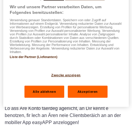
Wir und unsere Partner verarbeiten Daten, um
Fir Iech unzemellen an Ären easyAPP-Kont ze kreéieren,
Folgendes bereitzustellen:
musst Dir d'ANB (Allgemeng Notzungsbedéngungen)
Verwendung genauer Standortdaten. Speichern von oder Zugriff auf
akzeptéieren. Duerno sinn déi follgend Etappe virgesinn:
Informationen auf einem Endgerät. Verwendung reduzierter Daten zur Auswahl
von Werbeanzeigen. Erstellung von Profilen für personalisierte Werbung.
Verwendung von Profilen zur Auswahl personalisierter Werbung. Verwendung
von Profilen zur Auswahl personalisierter Inhalte. Analyse von Zielgruppen
1. Gitt Är E-Mail-Adress un an dann den eemolege Code
durch Statistiken oder Kombinationen von Daten aus verschiedenen Quellen.
Erstellung von Profilen zur Personalisierung von Inhalten. Messung der
(OTP), deen op dës E-Mail-Adress geschéckt gëtt.
Werbeleistung. Messung der Performance von Inhalten. Entwicklung und
Verbesserung der Angebote. Verwendung reduzierter Daten zur Auswahl von
2. Gitt Är LALUX- oder DKV-Clientsnummer un.
Inhalten.
Liste der Partner (Lieferanten)
3. Bestätegt Är Telefonsnummer a gitt den eemolege Code
(OTP) un, deen op dës Nummer geschéckt gëtt.
4. Wielt e perséinlecht Passwuert aus (dat aus op
Zwecke anzeigen
d'mannst enger Ziffer, engem klenge Buschtaf, engem
grousse Buschtaf an engem net-alphabeteschen Zeechen
Alle ablehnen
Akzeptieren
(!, $, %, …) besteet) a bestätegt et.
Lo ass Äre Konto fäerdeg ageriicht, an Dir kënnt e
benotzen, fir Iech an Ären neie Clientsberäich an an der
mobiller App easyAPP anzeloggen!