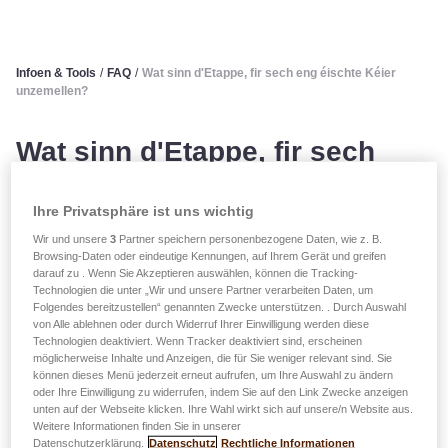
Infoen & Tools
/
FAQ
/
Wat sinn d'Etappe, fir sech eng éischte Kéier
unzemellen?
Wat sinn d'Etappe, fir sech
eng éischte Kéier unzemellen?
Ihre Privatsphäre ist uns wichtig
Fir Iech eng éischte Kéier an Ären neien easyAPP Home-
Wir und unsere
3
Partner speichern personenbezogene Daten, wie z. B.
Browsing-Daten oder eindeutige Kennungen, auf Ihrem Gerät und greifen
Clientsberäich aloggen ze kënnen, musst Dir fir d'éischt en
darauf zu . Wenn Sie Akzeptieren auswählen, können die Tracking-
aktiven easyAPP-Kont hunn.
Technologien die unter „Wir und unsere Partner verarbeiten Daten, um
Folgendes bereitzustellen“ genannten Zwecke unterstützen. . Durch Auswahl
von Alle ablehnen oder durch Widerruf Ihrer Einwilligung werden diese
Heifir hutt Dir 2 Méiglechkeeten:
Technologien deaktiviert. Wenn Tracker deaktiviert sind, erscheinen
1) Gitt op d'Login-Säit
easyapphome.lalux.lu
a klickt ënnen
möglicherweise Inhalte und Anzeigen, die für Sie weniger relevant sind. Sie
können dieses Menü jederzeit erneut aufrufen, um Ihre Auswahl zu ändern
um Bildschierm op „S'inscrire” (Umellen).
oder Ihre Einwilligung zu widerrufen, indem Sie auf den Link Zwecke anzeigen
2) Luet d'mobil Applikatioun easyAPP (Android oder iOS)
unten auf der Webseite klicken. Ihre Wahl wirkt sich auf unsere/n Website aus.
Weitere Informationen finden Sie in unserer
erof a klickt op „S'inscrire” (Umellen)
Datenschutzerklärung.
Datenschutz
Rechtliche Informationen