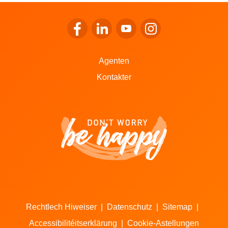
Op de Facebook vu LALUX goen
Op de LinkedIn vu LALUX goen
Op de YouTube vu LALUX 
Op den Instagram v
Agenten
Kontakter
Rechtlech Hiweiser
|
Datenschutz
|
Sitemap
|
Accessibilitéitserklärung
|
Cookie-Astellungen